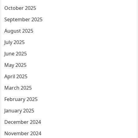
October 2025
September 2025
August 2025
July 2025
June 2025
May 2025
April 2025
March 2025
February 2025
January 2025
December 2024
November 2024