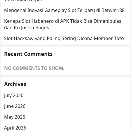
Mengenal Inovasi Gameplay Slot Terbaru di Betwin188
Kenapa Slot Habanero di APK Tidak Bisa Dimanipulasi
dan Itu Justru Bagus
Slot Hacksaw yang Paling Sering Dicoba Member Toto
Recent Comments
NO COMMENTS TO SHOW.
Archives
July 2026
June 2026
May 2026
April 2026