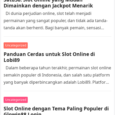
Dimainkan dengan Jackpot Menarik
Di dunia perjudian online, slot telah menjadi
permainan yang sangat populer, dan tidak ada tanda-
tanda akan berhenti. Bagi banyak pemain, sensasi
mendengar gulungan mesin slot berputar…
Uncategorized
Panduan Cerdas untuk Slot Online di
Lobi89
Dalam beberapa tahun terakhir, permainan slot online
semakin populer di Indonesia, dan salah satu platform
yang banyak diperbincangkan adalah Lobi89. Platform
ini menawarkan berbagai jenis permainan…
Uncategorized
Slot Online dengan Tema Paling Populer di
Glowin88 Login