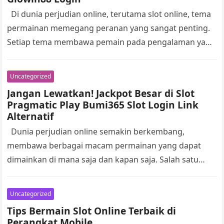
Di dunia perjudian online, terutama slot online, tema
permainan memegang peranan yang sangat penting.
Setiap tema membawa pemain pada pengalaman yang
unik dan memberikan keseruan tersendiri….
Uncategorized
Jangan Lewatkan! Jackpot Besar di Slot
Pragmatic Play Bumi365 Slot Login Link
Alternatif
Dunia perjudian online semakin berkembang,
membawa berbagai macam permainan yang dapat
dimainkan di mana saja dan kapan saja. Salah satu
permainan yang tak pernah lekang oleh…
Uncategorized
Tips Bermain Slot Online Terbaik di
Perangkat Mobile