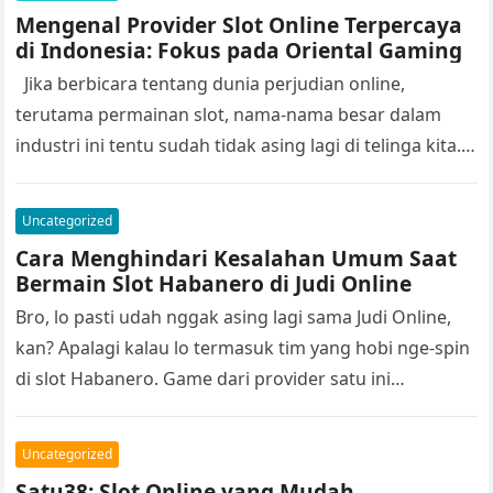
Mengenal Provider Slot Online Terpercaya
di Indonesia: Fokus pada Oriental Gaming
Jika berbicara tentang dunia perjudian online,
terutama permainan slot, nama-nama besar dalam
industri ini tentu sudah tidak asing lagi di telinga kita.
Namun, seiring berkembangnya teknologi…
Uncategorized
Cara Menghindari Kesalahan Umum Saat
Bermain Slot Habanero di Judi Online
Bro, lo pasti udah nggak asing lagi sama Judi Online,
kan? Apalagi kalau lo termasuk tim yang hobi nge-spin
di slot Habanero. Game dari provider satu ini…
Uncategorized
Satu38: Slot Online yang Mudah