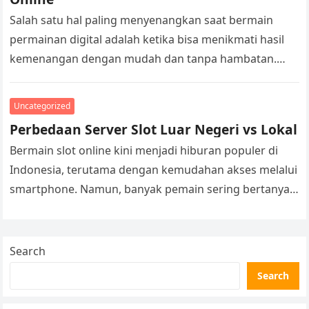
Salah satu hal paling menyenangkan saat bermain
permainan digital adalah ketika bisa menikmati hasil
kemenangan dengan mudah dan tanpa hambatan.
Bagi para pemain, proses penarikan dana atau…
Uncategorized
Perbedaan Server Slot Luar Negeri vs Lokal
Bermain slot online kini menjadi hiburan populer di
Indonesia, terutama dengan kemudahan akses melalui
smartphone. Namun, banyak pemain sering bertanya-
tanya perbedaan antara server slot lokal dan luar…
Search
Search