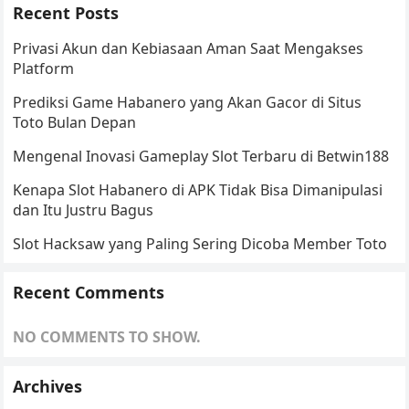
Recent Posts
Privasi Akun dan Kebiasaan Aman Saat Mengakses
Platform
Prediksi Game Habanero yang Akan Gacor di Situs
Toto Bulan Depan
Mengenal Inovasi Gameplay Slot Terbaru di Betwin188
Kenapa Slot Habanero di APK Tidak Bisa Dimanipulasi
dan Itu Justru Bagus
Slot Hacksaw yang Paling Sering Dicoba Member Toto
Recent Comments
NO COMMENTS TO SHOW.
Archives