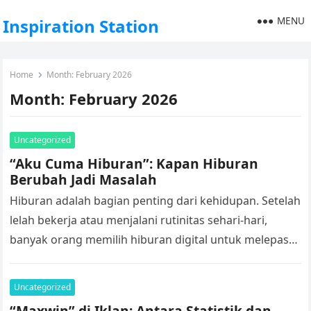
MENU
Inspiration Station
Home
Month:
February 2026
Month:
February 2026
Uncategorized
“Aku Cuma Hiburan”: Kapan Hiburan
Berubah Jadi Masalah
Hiburan adalah bagian penting dari kehidupan. Setelah
lelah bekerja atau menjalani rutinitas sehari-hari,
banyak orang memilih hiburan digital untuk melepas
penat. Salah satu bentuk hiburan yang populer…
Uncategorized
“Maxwin” di Iklan: Antara Statistik dan