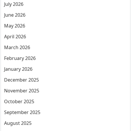
July 2026
June 2026
May 2026
April 2026
March 2026
February 2026
January 2026
December 2025
November 2025
October 2025
September 2025
August 2025