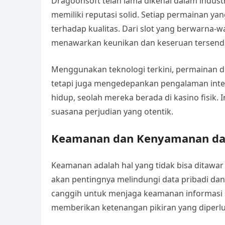
Dragoonsoft telah lama dikenal dalam indus
memiliki reputasi solid. Setiap permainan y
terhadap kualitas. Dari slot yang berwarna-
menawarkan keunikan dan keseruan tersendi
Menggunakan teknologi terkini, permainan di
tetapi juga mengedepankan pengalaman inte
hidup, seolah mereka berada di kasino fisik. 
suasana perjudian yang otentik.
Keamanan dan Kenyamanan da
Keamanan adalah hal yang tidak bisa ditawar 
akan pentingnya melindungi data pribadi dan
canggih untuk menjaga keamanan informasi se
memberikan ketenangan pikiran yang diperl