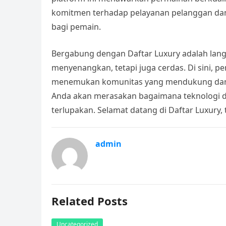
komitmen terhadap pelayanan pelanggan dan
bagi pemain.
Bergabung dengan Daftar Luxury adalah lan
menyenangkan, tetapi juga cerdas. Di sini, p
menemukan komunitas yang mendukung dan l
Anda akan merasakan bagaimana teknologi d
terlupakan. Selamat datang di Daftar Luxury
admin
Related Posts
Uncategorized