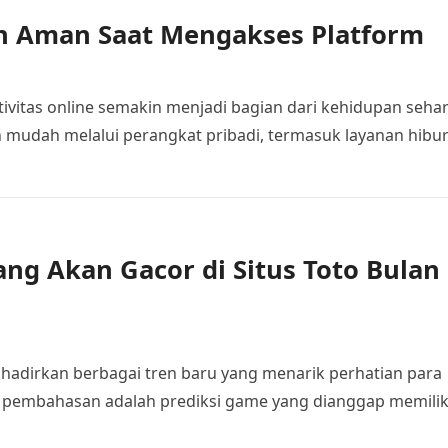
an Aman Saat Mengakses Platform
vitas online semakin menjadi bagian dari kehidupan sehar
n mudah melalui perangkat pribadi, termasuk layanan hibu
ng Akan Gacor di Situs Toto Bulan
adirkan berbagai tren baru yang menarik perhatian para
di pembahasan adalah prediksi game yang dianggap memilik