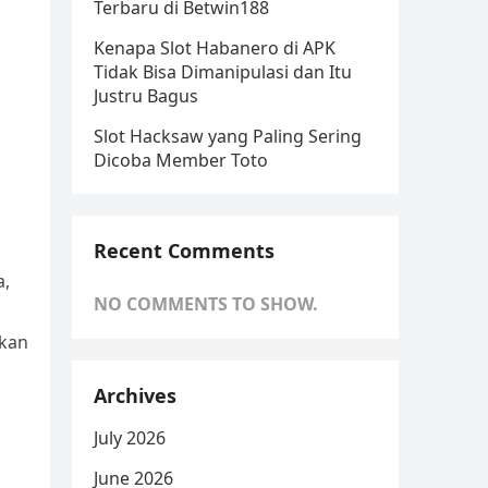
Terbaru di Betwin188
Kenapa Slot Habanero di APK
Tidak Bisa Dimanipulasi dan Itu
Justru Bagus
Slot Hacksaw yang Paling Sering
Dicoba Member Toto
Recent Comments
a,
NO COMMENTS TO SHOW.
akan
Archives
July 2026
June 2026