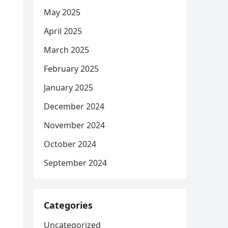
May 2025
April 2025
March 2025
February 2025
January 2025
December 2024
November 2024
October 2024
September 2024
Categories
Uncategorized