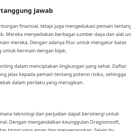
ertanggung Jawab
ntungan finansial, tetapi juga mengedukasi pemain tentan
ab. Mereka menyediakan berbagai sumber daya dan alat u
ain mereka. Dengan adanya fitur untuk mengatur batas
 untuk bermain dengan bijak.
penting dalam menciptakan lingkungan yang sehat. Daftar
 jelas kepada pemain tentang potensi risiko, sehingga
jebak dalam perilaku yang merugikan.
mana teknologi dan perjudian dapat bersinergi untuk
mal. Dengan mengandalkan keunggulan Dragoonsoft,
tas tinggi yang aman dan menyenangkan. Selain itu,