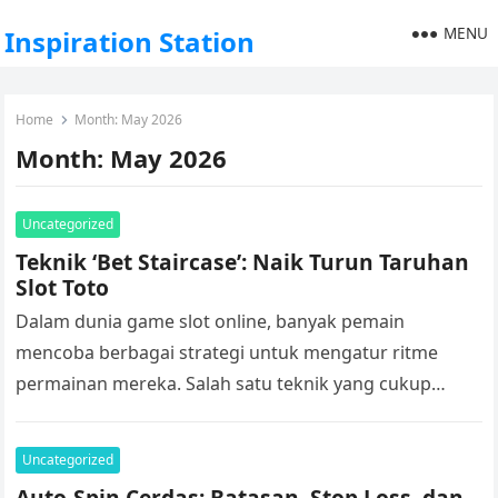
MENU
Inspiration Station
Home
Month:
May 2026
Month:
May 2026
Uncategorized
Teknik ‘Bet Staircase’: Naik Turun Taruhan
Slot Toto
Dalam dunia game slot online, banyak pemain
mencoba berbagai strategi untuk mengatur ritme
permainan mereka. Salah satu teknik yang cukup
sering dibicarakan di komunitas adalah “Bet
Staircase”…
Uncategorized
Auto-Spin Cerdas: Batasan, Stop Loss, dan