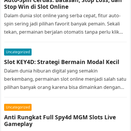
Stop Win di Slot Online
Dalam dunia slot online yang serba cepat, fitur auto-
spin sering jadi pilihan favorit banyak pemain. Sekali
tekan, permainan berjalan otomatis tanpa perlu klik
terus-menerus. Praktis, santai, dan…
Uncategorized
Slot KEY4D: Strategi Bermain Modal Kecil
Dalam dunia hiburan digital yang semakin
berkembang, permainan slot online menjadi salah satu
pilihan banyak orang karena bisa dimainkan dengan
mudah, cepat, dan tetap memberikan sensasi seru…
Uncategorized
Anti Rungkat Full Spy4d MGM Slots Live
Gameplay