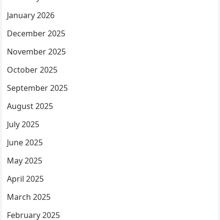
January 2026
December 2025
November 2025
October 2025
September 2025
August 2025
July 2025
June 2025
May 2025
April 2025
March 2025
February 2025