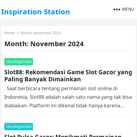
MENU
Inspiration Station
Home
Month:
November 2024
Month:
November 2024
Uncategorized
Slot88: Rekomendasi Game Slot Gacor yang
Paling Banyak Dimainkan
Saat berbicara tentang permainan slot online di
Indonesia, Slot88 adalah salah satu nama yang tak bisa
diabaikan. Platform ini dikenal tidak hanya karena
koleksi permainan slot-nya…
Uncategorized
Slot Pulsa Gacor: Menikmati Permainan