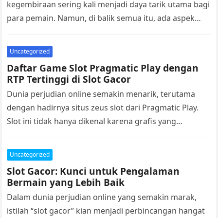
kegembiraan sering kali menjadi daya tarik utama bagi
para pemain. Namun, di balik semua itu, ada aspek
penting yang tidak boleh…
Uncategorized
Daftar Game Slot Pragmatic Play dengan
RTP Tertinggi di Slot Gacor
Dunia perjudian online semakin menarik, terutama
dengan hadirnya situs zeus slot dari Pragmatic Play.
Slot ini tidak hanya dikenal karena grafis yang
memukau dan gameplay yang mengasyikkan, tetapi…
Uncategorized
Slot Gacor: Kunci untuk Pengalaman
Bermain yang Lebih Baik
Dalam dunia perjudian online yang semakin marak,
istilah “slot gacor” kian menjadi perbincangan hangat