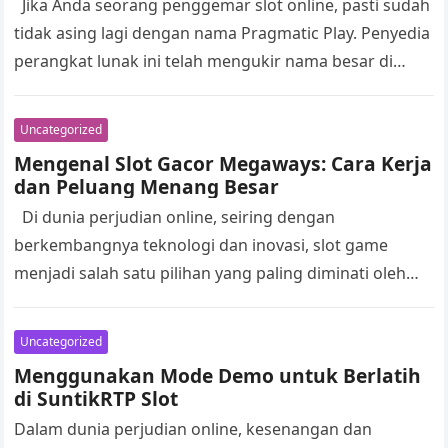
Jika Anda seorang penggemar slot online, pasti sudah
tidak asing lagi dengan nama Pragmatic Play. Penyedia
perangkat lunak ini telah mengukir nama besar di
dunia perjudian…
Uncategorized
Mengenal Slot Gacor Megaways: Cara Kerja
dan Peluang Menang Besar
Di dunia perjudian online, seiring dengan
berkembangnya teknologi dan inovasi, slot game
menjadi salah satu pilihan yang paling diminati oleh
para pemain. Banyak pemain yang mencari…
Uncategorized
Menggunakan Mode Demo untuk Berlatih
di SuntikRTP Slot
Dalam dunia perjudian online, kesenangan dan