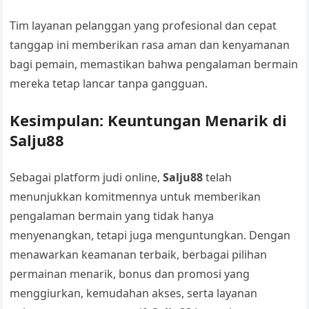
Tim layanan pelanggan yang profesional dan cepat
tanggap ini memberikan rasa aman dan kenyamanan
bagi pemain, memastikan bahwa pengalaman bermain
mereka tetap lancar tanpa gangguan.
Kesimpulan: Keuntungan Menarik di
Salju88
Sebagai platform judi online,
Salju88
telah
menunjukkan komitmennya untuk memberikan
pengalaman bermain yang tidak hanya
menyenangkan, tetapi juga menguntungkan. Dengan
menawarkan keamanan terbaik, berbagai pilihan
permainan menarik, bonus dan promosi yang
menggiurkan, kemudahan akses, serta layanan