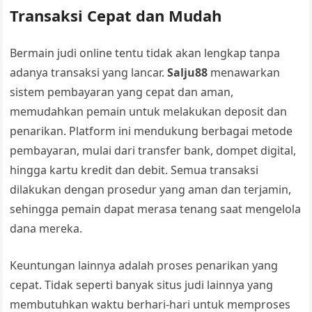
Transaksi Cepat dan Mudah
Bermain judi online tentu tidak akan lengkap tanpa
adanya transaksi yang lancar.
Salju88
menawarkan
sistem pembayaran yang cepat dan aman,
memudahkan pemain untuk melakukan deposit dan
penarikan. Platform ini mendukung berbagai metode
pembayaran, mulai dari transfer bank, dompet digital,
hingga kartu kredit dan debit. Semua transaksi
dilakukan dengan prosedur yang aman dan terjamin,
sehingga pemain dapat merasa tenang saat mengelola
dana mereka.
Keuntungan lainnya adalah proses penarikan yang
cepat. Tidak seperti banyak situs judi lainnya yang
membutuhkan waktu berhari-hari untuk memproses