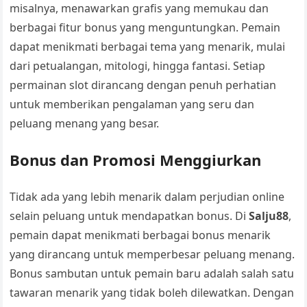
misalnya, menawarkan grafis yang memukau dan
berbagai fitur bonus yang menguntungkan. Pemain
dapat menikmati berbagai tema yang menarik, mulai
dari petualangan, mitologi, hingga fantasi. Setiap
permainan slot dirancang dengan penuh perhatian
untuk memberikan pengalaman yang seru dan
peluang menang yang besar.
Bonus dan Promosi Menggiurkan
Tidak ada yang lebih menarik dalam perjudian online
selain peluang untuk mendapatkan bonus. Di
Salju88
,
pemain dapat menikmati berbagai bonus menarik
yang dirancang untuk memperbesar peluang menang.
Bonus sambutan untuk pemain baru adalah salah satu
tawaran menarik yang tidak boleh dilewatkan. Dengan