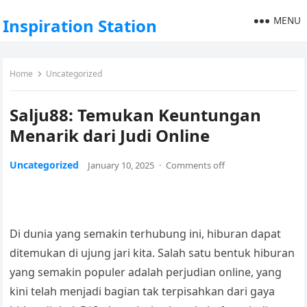
MENU
Inspiration Station
Home
Uncategorized
Salju88: Temukan Keuntungan
Menarik dari Judi Online
Uncategorized
January 10, 2025
·
Comments off
Di dunia yang semakin terhubung ini, hiburan dapat
ditemukan di ujung jari kita. Salah satu bentuk hiburan
yang semakin populer adalah perjudian online, yang
kini telah menjadi bagian tak terpisahkan dari gaya