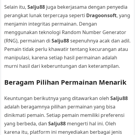
Selain itu,
Salju88
juga bekerjasama dengan penyedia
perangkat lunak terpercaya seperti
Dragoonsoft
, yang
menjamin integritas permainan. Dengan
menggunakan teknologi Random Number Generator
(RNG), permainan di
Salju88
sepenuhnya acak dan adil.
Pemain tidak perlu khawatir tentang kecurangan atau
manipulasi, karena setiap hasil permainan adalah
murni hasil dari keberuntungan dan keterampilan.
Beragam Pilihan Permainan Menarik
Keuntungan berikutnya yang ditawarkan oleh
Salju88
adalah beragamnya pilihan permainan yang bisa
dinikmati pemain. Setiap pemain memiliki preferensi
yang berbeda, dan
Salju88
mengerti hal ini. Oleh
karena itu, platform ini menyediakan berbagai jenis