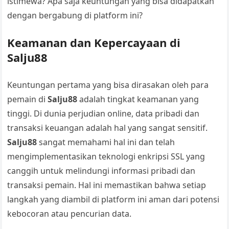
istimewa? Apa saja keuntungan yang bisa didapatkan
dengan bergabung di platform ini?
Keamanan dan Kepercayaan di
Salju88
Keuntungan pertama yang bisa dirasakan oleh para
pemain di
Salju88
adalah tingkat keamanan yang
tinggi. Di dunia perjudian online, data pribadi dan
transaksi keuangan adalah hal yang sangat sensitif.
Salju88
sangat memahami hal ini dan telah
mengimplementasikan teknologi enkripsi SSL yang
canggih untuk melindungi informasi pribadi dan
transaksi pemain. Hal ini memastikan bahwa setiap
langkah yang diambil di platform ini aman dari potensi
kebocoran atau pencurian data.