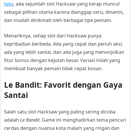
toto
, ada sejumlah slot Hacksaw yang kerap muncul
sebagai pilihan utama karena dianggap seru, dinamis,
dan mudah dinikmati oleh berbagai tipe pemain.
Menariknya, setiap slot dari Hacksaw punya
kepribadian berbeda. Ada yang cepat dan penuh aksi,
ada yang lebih santai, dan ada juga yang menonjolkan
fitur bonus dengan kejutan besar. Variasi inilah yang
membuat banyak pemain tidak cepat bosan.
Le Bandit: Favorit dengan Gaya
Santai
Salah satu slot Hacksaw yang paling sering dicoba
adalah
Le Bandit
. Game ini menghadirkan tema pencuri
cerdas dengan nuansa kota malam yang ringan dan