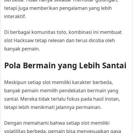
tetapi juga memberikan pengalaman yang lebih
interaktif.
Di berbagai komunitas toto, kombinasi ini membuat
slot Hacksaw tetap relevan dan terus dicoba oleh
banyak pemain.
Pola Bermain yang Lebih Santai
Meskipun setiap slot memiliki karakter berbeda,
banyak pemain memilih pendekatan bermain yang
santai. Mereka tidak terlalu fokus pada hasil instan,
tetapi lebih menikmati jalannya permainan.
Dengan memahami bahwa setiap slot memiliki
volatilitas berbeda, pemain bisa menyesuaikan gaya