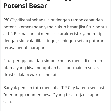
Potensi Besar
RIP City
dikenal sebagai slot dengan tempo cepat dan
potensi kemenangan yang cukup besar jika fitur bonus
aktif. Permainan ini memiliki karakteristik yang mirip
dengan slot volatilitas tinggi, sehingga setiap putaran
terasa penuh harapan.
Fitur pengganda dan simbol khusus menjadi elemen
utama yang bisa mengubah hasil permainan secara
drastis dalam waktu singkat.
Banyak pemain toto mencoba RIP City karena sensasi
“menunggu momen besar” yang bisa terjadi kapan
saja.