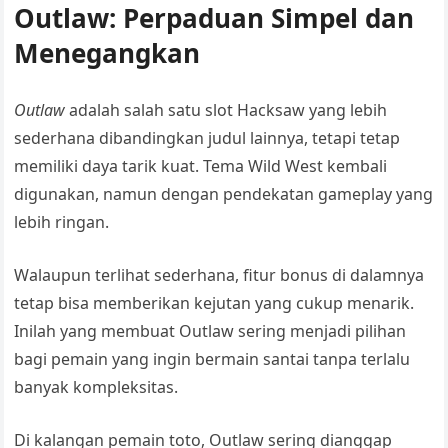
Outlaw: Perpaduan Simpel dan
Menegangkan
Outlaw
adalah salah satu slot Hacksaw yang lebih
sederhana dibandingkan judul lainnya, tetapi tetap
memiliki daya tarik kuat. Tema Wild West kembali
digunakan, namun dengan pendekatan gameplay yang
lebih ringan.
Walaupun terlihat sederhana, fitur bonus di dalamnya
tetap bisa memberikan kejutan yang cukup menarik.
Inilah yang membuat Outlaw sering menjadi pilihan
bagi pemain yang ingin bermain santai tanpa terlalu
banyak kompleksitas.
Di kalangan pemain toto, Outlaw sering dianggap