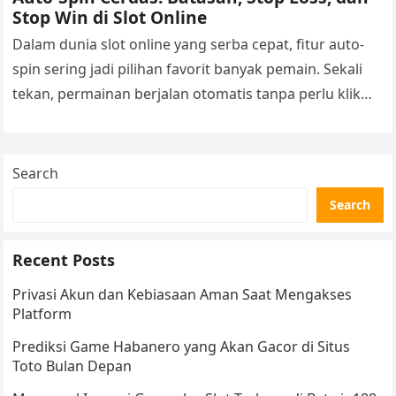
Stop Win di Slot Online
Dalam dunia slot online yang serba cepat, fitur auto-
spin sering jadi pilihan favorit banyak pemain. Sekali
tekan, permainan berjalan otomatis tanpa perlu klik
terus-menerus. Praktis, santai, dan…
Search
Search
Recent Posts
Privasi Akun dan Kebiasaan Aman Saat Mengakses
Platform
Prediksi Game Habanero yang Akan Gacor di Situs
Toto Bulan Depan