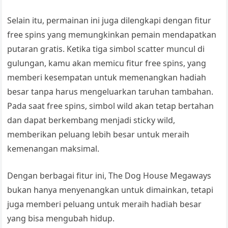
Selain itu, permainan ini juga dilengkapi dengan fitur
free spins yang memungkinkan pemain mendapatkan
putaran gratis. Ketika tiga simbol scatter muncul di
gulungan, kamu akan memicu fitur free spins, yang
memberi kesempatan untuk memenangkan hadiah
besar tanpa harus mengeluarkan taruhan tambahan.
Pada saat free spins, simbol wild akan tetap bertahan
dan dapat berkembang menjadi sticky wild,
memberikan peluang lebih besar untuk meraih
kemenangan maksimal.
Dengan berbagai fitur ini, The Dog House Megaways
bukan hanya menyenangkan untuk dimainkan, tetapi
juga memberi peluang untuk meraih hadiah besar
yang bisa mengubah hidup.