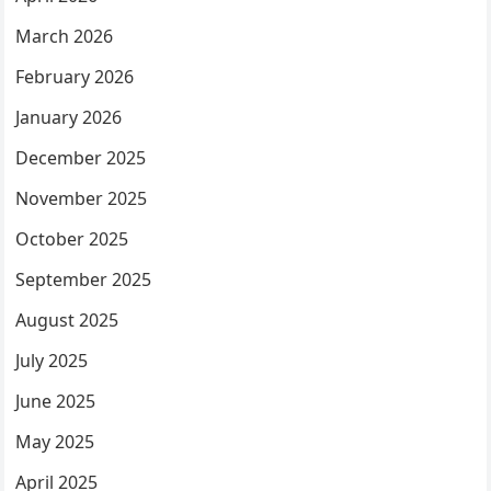
March 2026
February 2026
January 2026
December 2025
November 2025
October 2025
September 2025
August 2025
July 2025
June 2025
May 2025
April 2025