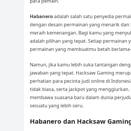
para pemain.
Habanero
adalah salah satu penyedia permai
dengan desain permainan yang menarik dan f
meraih kemenangan. Bagi kamu yang menyuka
adalah pilihan yang tepat. Setiap permainan
permainan yang membuatmu betah berlama-
Namun, jika kamu lebih suka tantangan deng
jawaban yang tepat. Hacksaw Gaming merupa
perhatian para pecinta judi online di Indo
tidak biasa, serta jackpot yang menggiurka
membawa suasana baru dalam dunia perjudia
sesuatu yang lebih seru.
Habanero dan Hacksaw Gaming: