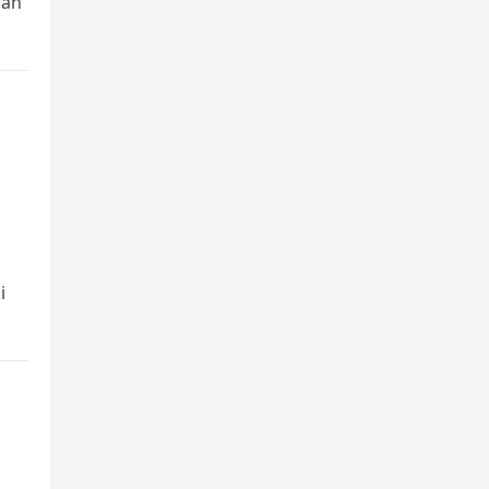
ran
i