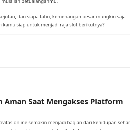
n mulailah petualanganmu.
n kejutan, dan siapa tahu, kemenangan besar mungkin saja
 kamu siap untuk menjadi raja slot berikutnya?
an Aman Saat Mengakses Platform
vitas online semakin menjadi bagian dari kehidupan sehar