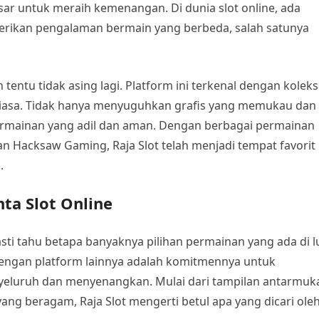
ar untuk meraih kemenangan. Di dunia slot online, ada
rikan pengalaman bermain yang berbeda, salah satunya
tentu tidak asing lagi. Platform ini terkenal dengan koleks
 biasa. Tidak hanya menyuguhkan grafis yang memukau dan
n permainan yang adil dan aman. Dengan berbagai permainan
n Hacksaw Gaming, Raja Slot telah menjadi tempat favorit
.
nta Slot Online
ti tahu betapa banyaknya pilihan permainan yang ada di l
ngan platform lainnya adalah komitmennya untuk
luruh dan menyenangkan. Mulai dari tampilan antarmuk
ang beragam, Raja Slot mengerti betul apa yang dicari ole