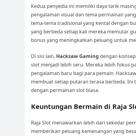
Kedua penyedia ini memiliki daya tarik masi
pengalaman visual dan tema permainan yang b
tema-tema tradisional yang kental dengan
yang berbeda setiap kali mereka memutar gul
bonus yang meningkatkan peluang untuk men
Di sisi lain,
Hacksaw Gaming
dengan konsep 
slot menjadi lebih seru. Mereka lebih foku
pengalaman baru bagi para pemain. Hacksaw 
membuat setiap putaran terasa berbeda. Ini 
dengan permainan slot biasa.
Keuntungan Bermain di Raja Sl
Raja Slot menawarkan lebih dari sekedar perm
memberikan peluang kemenangan yang besar 