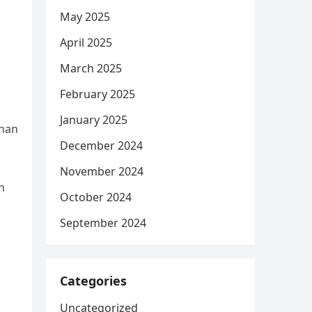
May 2025
April 2025
March 2025
February 2025
January 2025
inan
December 2024
November 2024
h
October 2024
September 2024
Categories
Uncategorized