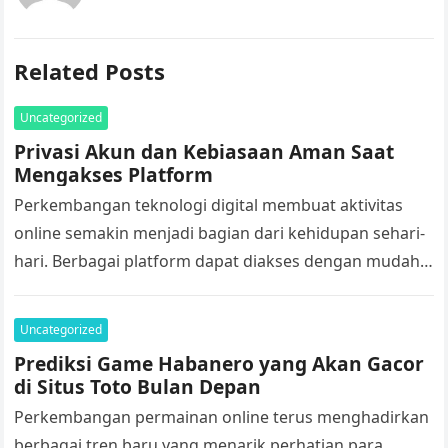
Related Posts
Uncategorized
Privasi Akun dan Kebiasaan Aman Saat
Mengakses Platform
Perkembangan teknologi digital membuat aktivitas
online semakin menjadi bagian dari kehidupan sehari-
hari. Berbagai platform dapat diakses dengan mudah
melalui perangkat pribadi, termasuk layanan hiburan
digital yang memiliki…
Uncategorized
Prediksi Game Habanero yang Akan Gacor
di Situs Toto Bulan Depan
Perkembangan permainan online terus menghadirkan
berbagai tren baru yang menarik perhatian para