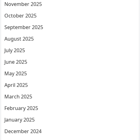
November 2025
October 2025
September 2025
August 2025
July 2025
June 2025
May 2025
April 2025
March 2025
February 2025
January 2025
December 2024