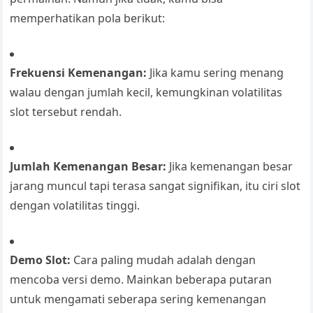
memperhatikan pola berikut:
Frekuensi Kemenangan:
Jika kamu sering menang
walau dengan jumlah kecil, kemungkinan volatilitas
slot tersebut rendah.
Jumlah Kemenangan Besar:
Jika kemenangan besar
jarang muncul tapi terasa sangat signifikan, itu ciri slot
dengan volatilitas tinggi.
Demo Slot:
Cara paling mudah adalah dengan
mencoba versi demo. Mainkan beberapa putaran
untuk mengamati seberapa sering kemenangan