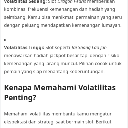
Volatilitas Sedang:
Slot
Dragon Pearls
memberikan
kombinasi frekuensi kemenangan dan hadiah yang
seimbang. Kamu bisa menikmati permainan yang seru
dengan peluang mendapatkan kemenangan lumayan.
Volatilitas Tinggi:
Slot seperti
Tai Shang Lao Jun
menawarkan hadiah jackpot besar tapi dengan risiko
kemenangan yang jarang muncul. Pilihan cocok untuk
pemain yang siap menantang keberuntungan.
Kenapa Memahami Volatilitas
Penting?
Memahami volatilitas membantu kamu mengatur
ekspektasi dan strategi saat bermain slot. Berikut