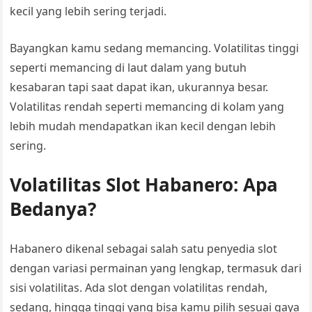
kecil yang lebih sering terjadi.
Bayangkan kamu sedang memancing. Volatilitas tinggi
seperti memancing di laut dalam yang butuh
kesabaran tapi saat dapat ikan, ukurannya besar.
Volatilitas rendah seperti memancing di kolam yang
lebih mudah mendapatkan ikan kecil dengan lebih
sering.
Volatilitas Slot Habanero: Apa
Bedanya?
Habanero dikenal sebagai salah satu penyedia slot
dengan variasi permainan yang lengkap, termasuk dari
sisi volatilitas. Ada slot dengan volatilitas rendah,
sedang, hingga tinggi yang bisa kamu pilih sesuai gaya