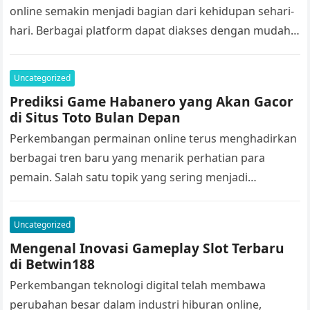
online semakin menjadi bagian dari kehidupan sehari-
hari. Berbagai platform dapat diakses dengan mudah
melalui perangkat pribadi, termasuk layanan hiburan
digital yang memiliki…
Uncategorized
Prediksi Game Habanero yang Akan Gacor
di Situs Toto Bulan Depan
Perkembangan permainan online terus menghadirkan
berbagai tren baru yang menarik perhatian para
pemain. Salah satu topik yang sering menjadi
pembahasan adalah prediksi game yang dianggap
memiliki peluang…
Uncategorized
Mengenal Inovasi Gameplay Slot Terbaru
di Betwin188
Perkembangan teknologi digital telah membawa
perubahan besar dalam industri hiburan online,