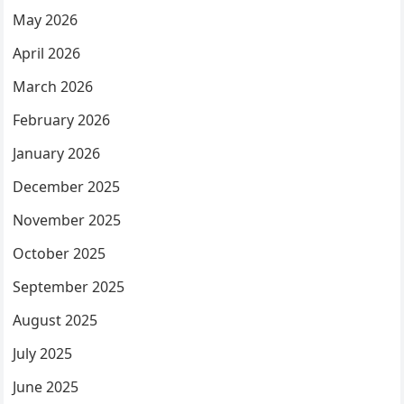
May 2026
April 2026
March 2026
February 2026
January 2026
December 2025
November 2025
October 2025
September 2025
August 2025
July 2025
June 2025