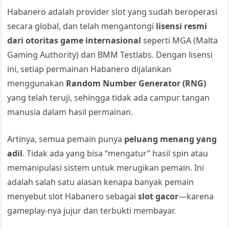
Habanero adalah provider slot yang sudah beroperasi
secara global, dan telah mengantongi
lisensi resmi
dari otoritas game internasional
seperti MGA (Malta
Gaming Authority) dan BMM Testlabs. Dengan lisensi
ini, setiap permainan Habanero dijalankan
menggunakan
Random Number Generator (RNG)
yang telah teruji, sehingga tidak ada campur tangan
manusia dalam hasil permainan.
Artinya, semua pemain punya
peluang menang yang
adil
. Tidak ada yang bisa “mengatur” hasil spin atau
memanipulasi sistem untuk merugikan pemain. Ini
adalah salah satu alasan kenapa banyak pemain
menyebut slot Habanero sebagai
slot gacor
—karena
gameplay-nya jujur dan terbukti membayar.