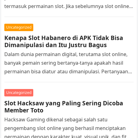
termasuk permainan slot. Jika sebelumnya slot online
hanya dikenal sebagai permainan sederhana dengan
gulungan simbol, kini…
Uncategorized
Kenapa Slot Habanero di APK Tidak Bisa
Dimanipulasi dan Itu Justru Bagus
Dalam dunia permainan digital, terutama slot online,
banyak pemain sering bertanya-tanya apakah hasil
permainan bisa diatur atau dimanipulasi. Pertanyaan
ini cukup vipbet88 wajar, apalagi ketika ada momen…
Uncategorized
Slot Hacksaw yang Paling Sering Dicoba
Member Toto
Hacksaw Gaming dikenal sebagai salah satu
pengembang slot online yang berhasil menciptakan
permainan dengan karakter kuat, visual unik, dan fitur