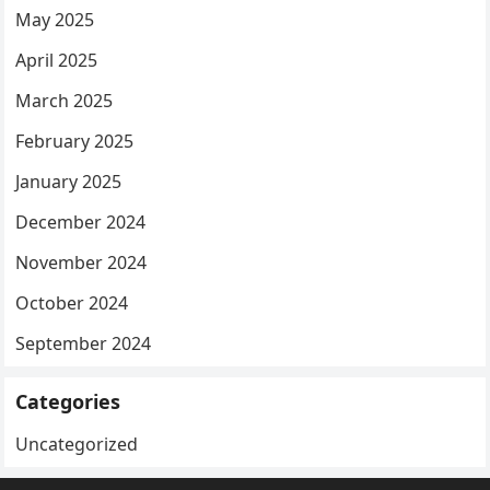
May 2025
April 2025
March 2025
February 2025
January 2025
December 2024
November 2024
October 2024
September 2024
Categories
Uncategorized