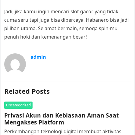
Jadi, jika kamu ingin mencari slot gacor yang tidak
cuma seru tapi juga bisa dipercaya, Habanero bisa jadi
pilihan utama. Selamat bermain, semoga spin-mu
penuh hoki dan kemenangan besar!
admin
Related Posts
Uncategorized
Privasi Akun dan Kebiasaan Aman Saat
Mengakses Platform
Perkembangan teknologi digital membuat aktivitas