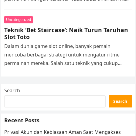
bonus yang cukup beragam. Tidak heran jika…
Uncategorized
Teknik ‘Bet Staircase’: Naik Turun Taruhan
Slot Toto
Dalam dunia game slot online, banyak pemain
mencoba berbagai strategi untuk mengatur ritme
permainan mereka. Salah satu teknik yang cukup
sering dibicarakan di komunitas adalah “Bet
Staircase”…
Search
Search
Recent Posts
Privasi Akun dan Kebiasaan Aman Saat Mengakses