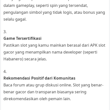
dalam gameplay, seperti spin yang tersendat,
pengulangan simbol yang tidak logis, atau bonus yang
selalu gagal.
Game Tersertifikasi
Pastikan slot yang kamu mainkan berasal dari APK slot
gacor yang menampilkan nama developer (seperti
Habanero) secara jelas.
Rekomendasi Positif dari Komunitas
Baca forum atau grup diskusi online. Slot yang benar-
benar gacor dan transparan biasanya sering
direkomendasikan oleh pemain lain.