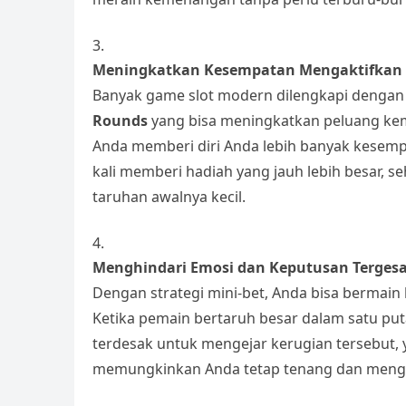
Meningkatkan Kesempatan Mengaktifkan 
Banyak game slot modern dilengkapi dengan 
Rounds
yang bisa meningkatkan peluang kem
Anda memberi diri Anda lebih banyak kesempat
kali memberi hadiah yang jauh lebih besar,
taruhan awalnya kecil.
Menghindari Emosi dan Keputusan Tergesa
Dengan strategi mini-bet, Anda bisa bermain 
Ketika pemain bertaruh besar dalam satu pu
terdesak untuk mengejar kerugian tersebut, 
memungkinkan Anda tetap tenang dan menghi