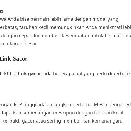
as
bahwa Anda bisa bermain lebih lama dengan modal yang
l terbatas, taruhan kecil memungkinkan Anda menikmati leb
s dengan cepat. Ini memberi kesempatan untuk bermain leb
a tekanan besar.
 Link Gacor
ektif di
link gacor
, ada beberapa hal yang perlu diperhatik
 dengan RTP tinggi adalah langkah pertama. Mesin dengan R
endapatkan kemenangan meskipun dengan taruhan kecil.
h terbukti gacor atau sering memberikan kemenangan.