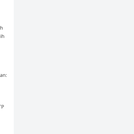
ih
ih
an:
TP