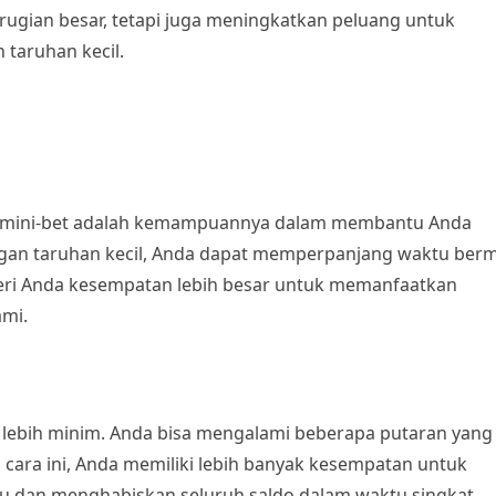
erugian besar, tetapi juga meningkatkan peluang untuk
aruhan kecil.
egi mini-bet adalah kemampuannya dalam membantu Anda
engan taruhan kecil, Anda dapat memperpanjang waktu ber
beri Anda kesempatan lebih besar untuk memanfaatkan
mi.
r lebih minim. Anda bisa mengalami beberapa putaran yang
cara ini, Anda memiliki lebih banyak kesempatan untuk
u dan menghabiskan seluruh saldo dalam waktu singkat.