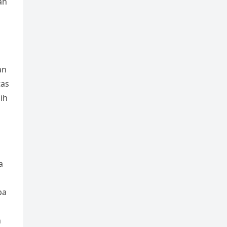
an
an
tas
ih
a
pa
n