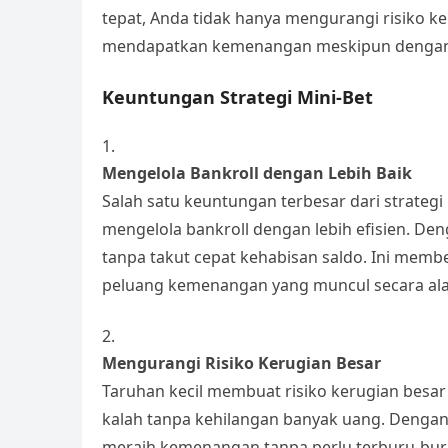
tepat, Anda tidak hanya mengurangi risiko k
mendapatkan kemenangan meskipun dengan t
Keuntungan Strategi Mini-Bet
Mengelola Bankroll dengan Lebih Baik
Salah satu keuntungan terbesar dari strat
mengelola bankroll dengan lebih efisien. D
tanpa takut cepat kehabisan saldo. Ini mem
peluang kemenangan yang muncul secara ala
Mengurangi Risiko Kerugian Besar
Taruhan kecil membuat risiko kerugian besa
kalah tanpa kehilangan banyak uang. Dengan 
meraih kemenangan tanpa perlu terburu-bur