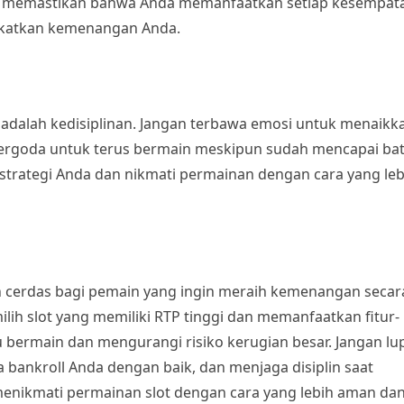
gin memastikan bahwa Anda memanfaatkan setiap kesempat
gkatkan kemenangan Anda.
et adalah kedisiplinan. Jangan terbawa emosi untuk menaikk
 tergoda untuk terus bermain meskipun sudah mencapai ba
strategi Anda dan nikmati permainan dengan cara yang leb
n cerdas bagi pemain yang ingin meraih kemenangan secar
lih slot yang memiliki RTP tinggi dan memanfaatkan fitur-
 bermain dan mengurangi risiko kerugian besar. Jangan lu
 bankroll Anda dengan baik, dan menjaga disiplin saat
menikmati permainan slot dengan cara yang lebih aman da