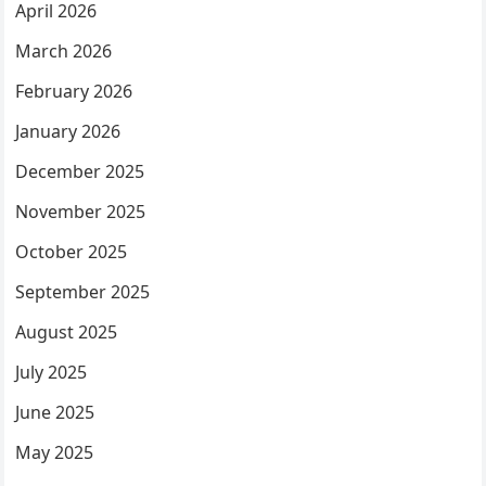
April 2026
March 2026
February 2026
January 2026
December 2025
November 2025
October 2025
September 2025
August 2025
July 2025
June 2025
May 2025