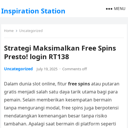
MENU
Inspiration Station
Home
Uncategorized
Strategi Maksimalkan Free Spins
Presto! login RT138
Uncategorized
July 19, 2025
·
Comments off
Dalam dunia slot online, fitur
free spins
atau putaran
gratis menjadi salah satu daya tarik utama bagi para
pemain. Selain memberikan kesempatan bermain
tanpa mengurangi modal, free spins juga berpotensi
mendatangkan kemenangan besar tanpa risiko
tambahan. Apalagi saat bermain di platform seperti