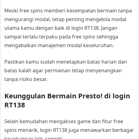
Meski free spins memberi kesempatan bermain tanpa
mengurangi modal, tetap penting mengelola modal
utama kamu dengan baik di login RT138. Jangan
sampai terlalu terpaku pada free spins sehingga
mengabaikan manajemen modal keseluruhan.
Pastikan kamu sudah menetapkan batas harian dan
batas kalah agar permainan tetap menyenangkan
tanpa risiko besar.
Keunggulan Bermain Presto! di login
RT138
Selain kemudahan mengakses game dan fitur free
spins menarik, login RT138 juga menawarkan berbagai
keuntungan lain, seperti: