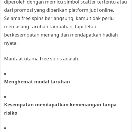
diperoleh dengan memicu simbol scatter tertentu atau
dari promosi yang diberikan platform judi online.
Selama free spins berlangsung, kamu tidak perlu
memasang taruhan tambahan, tapi tetap
berkesempatan menang dan mendapatkan hadiah
nyata.
Manfaat utama free spins adalah:
Menghemat modal taruhan
Kesempatan mendapatkan kemenangan tanpa
risiko