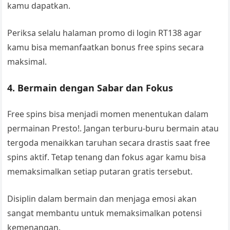
kamu dapatkan.
Periksa selalu halaman promo di login RT138 agar
kamu bisa memanfaatkan bonus free spins secara
maksimal.
4. Bermain dengan Sabar dan Fokus
Free spins bisa menjadi momen menentukan dalam
permainan Presto!. Jangan terburu-buru bermain atau
tergoda menaikkan taruhan secara drastis saat free
spins aktif. Tetap tenang dan fokus agar kamu bisa
memaksimalkan setiap putaran gratis tersebut.
Disiplin dalam bermain dan menjaga emosi akan
sangat membantu untuk memaksimalkan potensi
kemenangan.