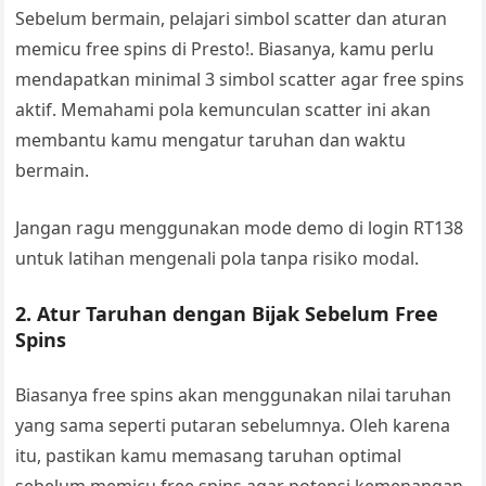
Sebelum bermain, pelajari simbol scatter dan aturan
memicu free spins di Presto!. Biasanya, kamu perlu
mendapatkan minimal 3 simbol scatter agar free spins
aktif. Memahami pola kemunculan scatter ini akan
membantu kamu mengatur taruhan dan waktu
bermain.
Jangan ragu menggunakan mode demo di login RT138
untuk latihan mengenali pola tanpa risiko modal.
2. Atur Taruhan dengan Bijak Sebelum Free
Spins
Biasanya free spins akan menggunakan nilai taruhan
yang sama seperti putaran sebelumnya. Oleh karena
itu, pastikan kamu memasang taruhan optimal