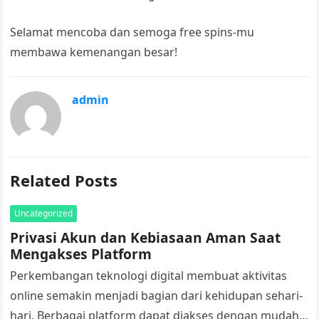
Selamat mencoba dan semoga free spins-mu
membawa kemenangan besar!
admin
Related Posts
Uncategorized
Privasi Akun dan Kebiasaan Aman Saat
Mengakses Platform
Perkembangan teknologi digital membuat aktivitas
online semakin menjadi bagian dari kehidupan sehari-
hari. Berbagai platform dapat diakses dengan mudah