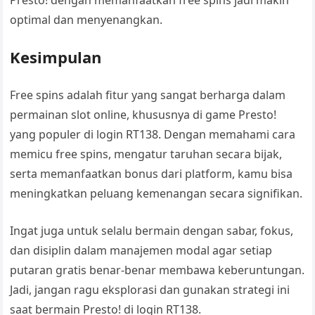
Presto! dengan memanfaatkan free spins jadi makin
optimal dan menyenangkan.
Kesimpulan
Free spins adalah fitur yang sangat berharga dalam
permainan slot online, khususnya di game Presto!
yang populer di login RT138. Dengan memahami cara
memicu free spins, mengatur taruhan secara bijak,
serta memanfaatkan bonus dari platform, kamu bisa
meningkatkan peluang kemenangan secara signifikan.
Ingat juga untuk selalu bermain dengan sabar, fokus,
dan disiplin dalam manajemen modal agar setiap
putaran gratis benar-benar membawa keberuntungan.
Jadi, jangan ragu eksplorasi dan gunakan strategi ini
saat bermain Presto! di login RT138.