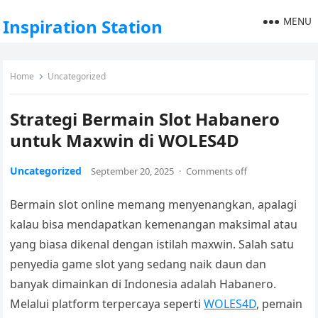
MENU
Inspiration Station
Home
Uncategorized
Strategi Bermain Slot Habanero
untuk Maxwin di WOLES4D
Uncategorized
September 20, 2025
·
Comments off
Bermain slot online memang menyenangkan, apalagi
kalau bisa mendapatkan kemenangan maksimal atau
yang biasa dikenal dengan istilah maxwin. Salah satu
penyedia game slot yang sedang naik daun dan
banyak dimainkan di Indonesia adalah Habanero.
Melalui platform terpercaya seperti
WOLES4D
, pemain