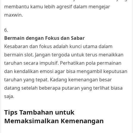
membantu kamu lebih agresif dalam mengejar
maxwin.
Bermain dengan Fokus dan Sabar
Kesabaran dan fokus adalah kunci utama dalam
bermain slot. Jangan tergoda untuk terus menaikkan
taruhan secara impulsif. Perhatikan pola permainan
dan kendalikan emosi agar bisa mengambil keputusan
taruhan yang tepat. Kadang kemenangan besar
datang setelah beberapa putaran yang terlihat biasa
saja.
Tips Tambahan untuk
Memaksimalkan Kemenangan