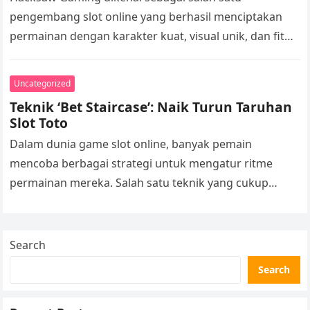
pengembang slot online yang berhasil menciptakan
permainan dengan karakter kuat, visual unik, dan fitur
bonus yang cukup beragam. Tidak heran jika…
Uncategorized
Teknik ‘Bet Staircase’: Naik Turun Taruhan
Slot Toto
Dalam dunia game slot online, banyak pemain
mencoba berbagai strategi untuk mengatur ritme
permainan mereka. Salah satu teknik yang cukup
sering dibicarakan di komunitas adalah “Bet
Staircase”…
Search
Search