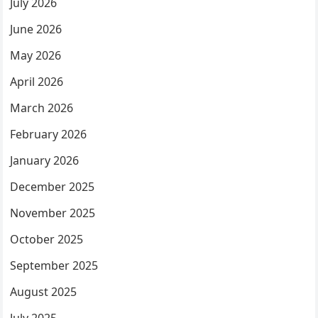
July 2026
June 2026
May 2026
April 2026
March 2026
February 2026
January 2026
December 2025
November 2025
October 2025
September 2025
August 2025