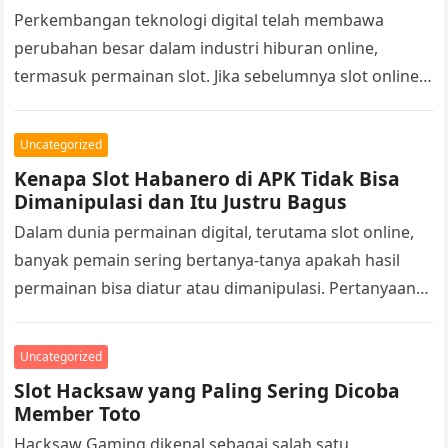
Perkembangan teknologi digital telah membawa
perubahan besar dalam industri hiburan online,
termasuk permainan slot. Jika sebelumnya slot online
hanya dikenal sebagai permainan sederhana dengan
gulungan simbol, kini…
Uncategorized
Kenapa Slot Habanero di APK Tidak Bisa
Dimanipulasi dan Itu Justru Bagus
Dalam dunia permainan digital, terutama slot online,
banyak pemain sering bertanya-tanya apakah hasil
permainan bisa diatur atau dimanipulasi. Pertanyaan
ini cukup vipbet88 wajar, apalagi ketika ada momen…
Uncategorized
Slot Hacksaw yang Paling Sering Dicoba
Member Toto
Hacksaw Gaming dikenal sebagai salah satu