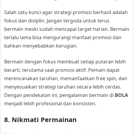
Salah satu kunci agar strategi promosi berhasil adalah
fokus dan disiplin. Jangan tergoda untuk terus
bermain meski sudah mencapai target harian. Bermain
terlalu lama bisa mengurangi manfaat promosi dan
bahkan menyebabkan kerugian.
Bermain dengan fokus membuat setiap putaran lebih
berarti, terutama saat promosi aktif. Pemain dapat
merencanakan taruhan, memanfaatkan free spin, dan
menyesuaikan strategi taruhan secara lebih cerdas.
Dengan pendekatan ini, pengalaman bermain di
BOLA
menjadi lebih profesional dan konsisten.
8. Nikmati Permainan