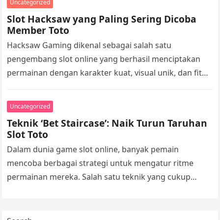
Uncategorized
Slot Hacksaw yang Paling Sering Dicoba
Member Toto
Hacksaw Gaming dikenal sebagai salah satu
pengembang slot online yang berhasil menciptakan
permainan dengan karakter kuat, visual unik, dan fitur
bonus yang cukup beragam. Tidak heran jika…
Uncategorized
Teknik ‘Bet Staircase’: Naik Turun Taruhan
Slot Toto
Dalam dunia game slot online, banyak pemain
mencoba berbagai strategi untuk mengatur ritme
permainan mereka. Salah satu teknik yang cukup
sering dibicarakan di komunitas adalah “Bet
Staircase”…