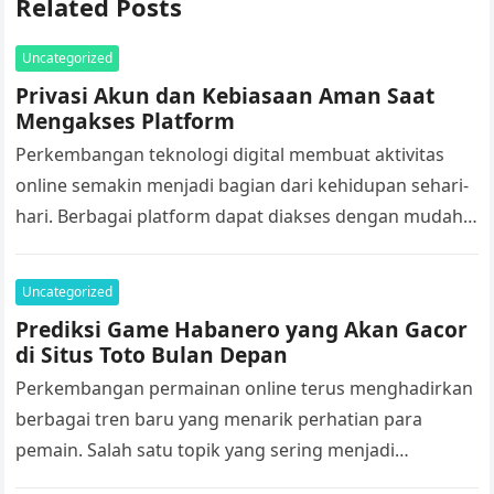
Related Posts
Uncategorized
Privasi Akun dan Kebiasaan Aman Saat
Mengakses Platform
Perkembangan teknologi digital membuat aktivitas
online semakin menjadi bagian dari kehidupan sehari-
hari. Berbagai platform dapat diakses dengan mudah
melalui perangkat pribadi, termasuk layanan hiburan
digital yang memiliki…
Uncategorized
Prediksi Game Habanero yang Akan Gacor
di Situs Toto Bulan Depan
Perkembangan permainan online terus menghadirkan
berbagai tren baru yang menarik perhatian para
pemain. Salah satu topik yang sering menjadi
pembahasan adalah prediksi game yang dianggap