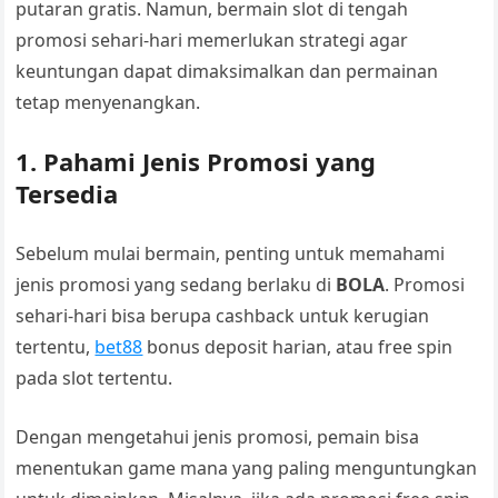
putaran gratis. Namun, bermain slot di tengah
promosi sehari-hari memerlukan strategi agar
keuntungan dapat dimaksimalkan dan permainan
tetap menyenangkan.
1. Pahami Jenis Promosi yang
Tersedia
Sebelum mulai bermain, penting untuk memahami
jenis promosi yang sedang berlaku di
BOLA
. Promosi
sehari-hari bisa berupa cashback untuk kerugian
tertentu,
bet88
bonus deposit harian, atau free spin
pada slot tertentu.
Dengan mengetahui jenis promosi, pemain bisa
menentukan game mana yang paling menguntungkan