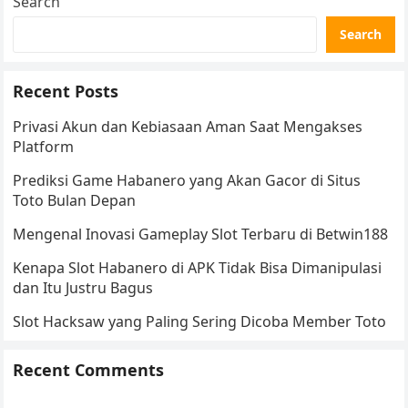
Search
Search
Recent Posts
Privasi Akun dan Kebiasaan Aman Saat Mengakses
Platform
Prediksi Game Habanero yang Akan Gacor di Situs
Toto Bulan Depan
Mengenal Inovasi Gameplay Slot Terbaru di Betwin188
Kenapa Slot Habanero di APK Tidak Bisa Dimanipulasi
dan Itu Justru Bagus
Slot Hacksaw yang Paling Sering Dicoba Member Toto
Recent Comments