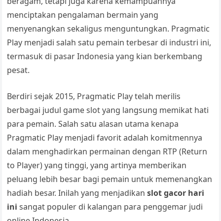
beragam, tetapi juga karena kemampuannya
menciptakan pengalaman bermain yang
menyenangkan sekaligus menguntungkan. Pragmatic
Play menjadi salah satu pemain terbesar di industri ini,
termasuk di pasar Indonesia yang kian berkembang
pesat.
Berdiri sejak 2015, Pragmatic Play telah merilis
berbagai judul game slot yang langsung memikat hati
para pemain. Salah satu alasan utama kenapa
Pragmatic Play menjadi favorit adalah komitmennya
dalam menghadirkan permainan dengan RTP (Return
to Player) yang tinggi, yang artinya memberikan
peluang lebih besar bagi pemain untuk memenangkan
hadiah besar. Inilah yang menjadikan
slot gacor hari
ini
sangat populer di kalangan para penggemar judi
online Indonesia.