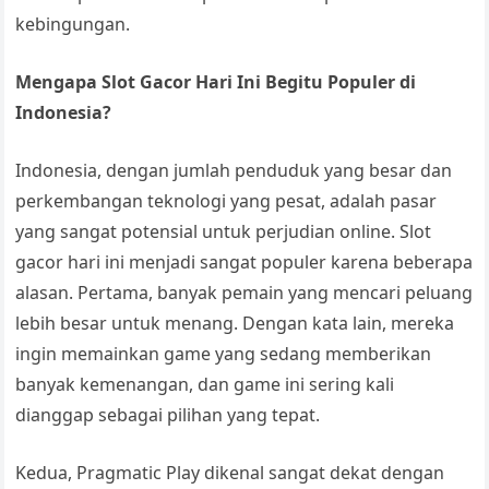
kebingungan.
Mengapa Slot Gacor Hari Ini Begitu Populer di
Indonesia?
Indonesia, dengan jumlah penduduk yang besar dan
perkembangan teknologi yang pesat, adalah pasar
yang sangat potensial untuk perjudian online. Slot
gacor hari ini menjadi sangat populer karena beberapa
alasan. Pertama, banyak pemain yang mencari peluang
lebih besar untuk menang. Dengan kata lain, mereka
ingin memainkan game yang sedang memberikan
banyak kemenangan, dan game ini sering kali
dianggap sebagai pilihan yang tepat.
Kedua, Pragmatic Play dikenal sangat dekat dengan