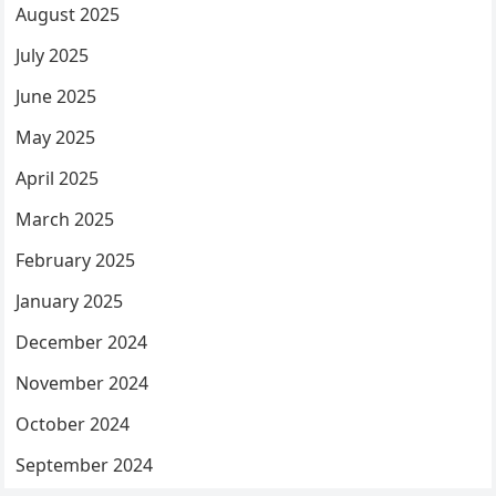
August 2025
July 2025
June 2025
May 2025
April 2025
March 2025
February 2025
January 2025
December 2024
November 2024
October 2024
September 2024