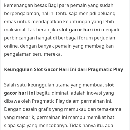
kemenangan besar. Bagi para pemain yang sudah
berpengalaman, hal ini tentu saja menjadi peluang
emas untuk mendapatkan keuntungan yang lebih
maksimal. Tak heran jika
slot gacor hari ini
menjadi
perbincangan hangat di berbagai forum perjudian
online, dengan banyak pemain yang membagikan
pengalaman seru mereka.
Keunggulan Slot Gacor Hari Ini dari Pragmatic Play
Salah satu keunggulan utama yang membuat
slot
gacor hari ini
begitu diminati adalah inovasi yang
dibawa oleh Pragmatic Play dalam permainan ini.
Dengan desain grafis yang memukau dan tema-tema
yang menarik, permainan ini mampu memikat hati
siapa saja yang mencobanya. Tidak hanya itu, ada