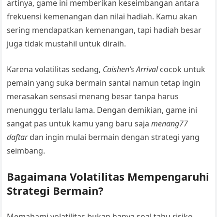
artinya, game ini memberikan keseimbangan antara
frekuensi kemenangan dan nilai hadiah. Kamu akan
sering mendapatkan kemenangan, tapi hadiah besar
juga tidak mustahil untuk diraih.
Karena volatilitas sedang,
Caishen’s Arrival
cocok untuk
pemain yang suka bermain santai namun tetap ingin
merasakan sensasi menang besar tanpa harus
menunggu terlalu lama. Dengan demikian, game ini
sangat pas untuk kamu yang baru saja
menang77
daftar
dan ingin mulai bermain dengan strategi yang
seimbang.
Bagaimana Volatilitas Mempengaruhi
Strategi Bermain?
Memahami volatilitas bukan hanya soal tahu risiko,