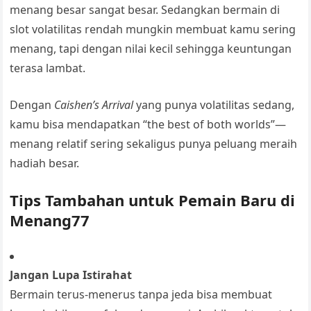
menang besar sangat besar. Sedangkan bermain di
slot volatilitas rendah mungkin membuat kamu sering
menang, tapi dengan nilai kecil sehingga keuntungan
terasa lambat.
Dengan
Caishen’s Arrival
yang punya volatilitas sedang,
kamu bisa mendapatkan “the best of both worlds”—
menang relatif sering sekaligus punya peluang meraih
hadiah besar.
Tips Tambahan untuk Pemain Baru di
Menang77
Jangan Lupa Istirahat
Bermain terus-menerus tanpa jeda bisa membuat