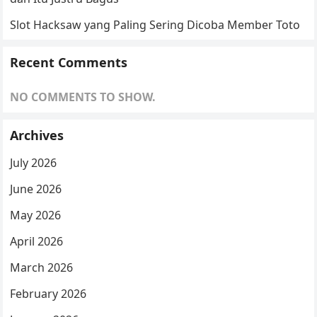
Slot Hacksaw yang Paling Sering Dicoba Member Toto
Recent Comments
NO COMMENTS TO SHOW.
Archives
July 2026
June 2026
May 2026
April 2026
March 2026
February 2026