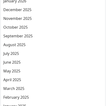
January 2026
December 2025
November 2025
October 2025
September 2025
August 2025
July 2025
June 2025
May 2025
April 2025
March 2025
February 2025