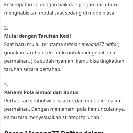
kesempatan ini dengan baik dan jangan buru-buru
menghabiskan modal saat sedang di mode biasa.
Mulai dengan Taruhan Kecil
Saat baru mulai, terutama setelah
menang77 daftar
,
gunakan taruhan kecil dulu untuk mengenal pola
permainan. Jika sudah nyaman, kamu bisa tingkatkan
taruhan secara bertahap.
Pahami Pola Simbol dan Bonus
Perhatikan simbol wild, scatter, dan multiplier dalam
permainan. Dengan memahami pola kemunculannya,
kamu bisa menyesuaikan strategi taruhan.