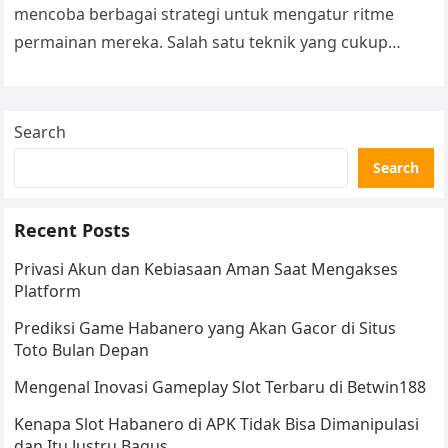
mencoba berbagai strategi untuk mengatur ritme
permainan mereka. Salah satu teknik yang cukup
sering dibicarakan di komunitas adalah “Bet
Staircase”…
Search
Search
Recent Posts
Privasi Akun dan Kebiasaan Aman Saat Mengakses
Platform
Prediksi Game Habanero yang Akan Gacor di Situs
Toto Bulan Depan
Mengenal Inovasi Gameplay Slot Terbaru di Betwin188
Kenapa Slot Habanero di APK Tidak Bisa Dimanipulasi
dan Itu Justru Bagus