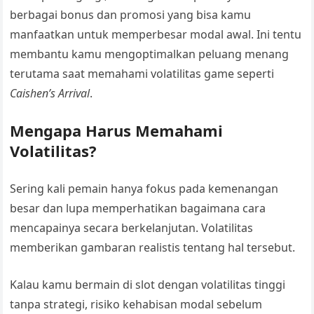
berbagai bonus dan promosi yang bisa kamu
manfaatkan untuk memperbesar modal awal. Ini tentu
membantu kamu mengoptimalkan peluang menang
terutama saat memahami volatilitas game seperti
Caishen’s Arrival
.
Mengapa Harus Memahami
Volatilitas?
Sering kali pemain hanya fokus pada kemenangan
besar dan lupa memperhatikan bagaimana cara
mencapainya secara berkelanjutan. Volatilitas
memberikan gambaran realistis tentang hal tersebut.
Kalau kamu bermain di slot dengan volatilitas tinggi
tanpa strategi, risiko kehabisan modal sebelum