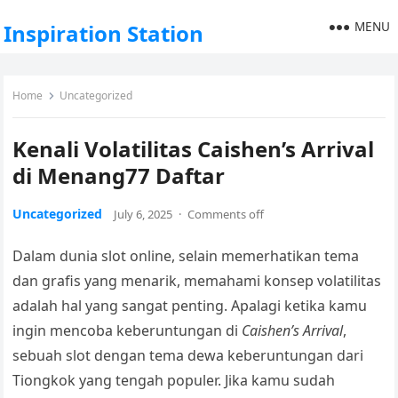
MENU
Inspiration Station
Home
Uncategorized
Kenali Volatilitas Caishen’s Arrival
di Menang77 Daftar
Uncategorized
July 6, 2025
·
Comments off
Dalam dunia slot online, selain memerhatikan tema
dan grafis yang menarik, memahami konsep volatilitas
adalah hal yang sangat penting. Apalagi ketika kamu
ingin mencoba keberuntungan di
Caishen’s Arrival
,
sebuah slot dengan tema dewa keberuntungan dari
Tiongkok yang tengah populer. Jika kamu sudah