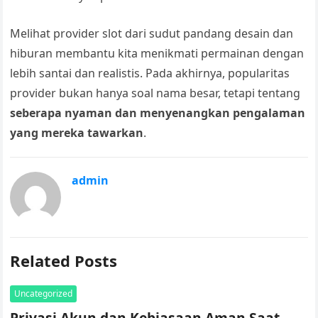
Melihat provider slot dari sudut pandang desain dan
hiburan membantu kita menikmati permainan dengan
lebih santai dan realistis. Pada akhirnya, popularitas
provider bukan hanya soal nama besar, tetapi tentang
seberapa nyaman dan menyenangkan pengalaman
yang mereka tawarkan
.
admin
Related Posts
Uncategorized
Privasi Akun dan Kebiasaan Aman Saat