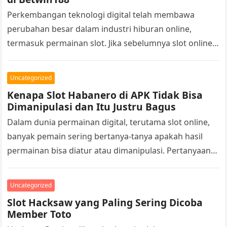
Perkembangan teknologi digital telah membawa
perubahan besar dalam industri hiburan online,
termasuk permainan slot. Jika sebelumnya slot online
hanya dikenal sebagai permainan sederhana dengan
gulungan simbol, kini…
Uncategorized
Kenapa Slot Habanero di APK Tidak Bisa
Dimanipulasi dan Itu Justru Bagus
Dalam dunia permainan digital, terutama slot online,
banyak pemain sering bertanya-tanya apakah hasil
permainan bisa diatur atau dimanipulasi. Pertanyaan
ini cukup vipbet88 wajar, apalagi ketika ada momen…
Uncategorized
Slot Hacksaw yang Paling Sering Dicoba
Member Toto