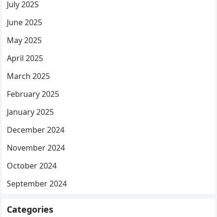
July 2025
June 2025
May 2025
April 2025
March 2025
February 2025
January 2025
December 2024
November 2024
October 2024
September 2024
Categories