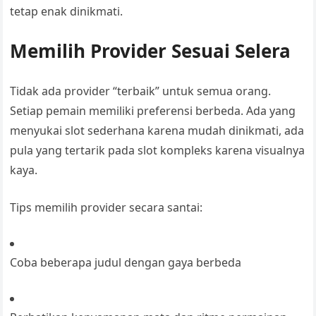
tetap enak dinikmati.
Memilih Provider Sesuai Selera
Tidak ada provider “terbaik” untuk semua orang.
Setiap pemain memiliki preferensi berbeda. Ada yang
menyukai slot sederhana karena mudah dinikmati, ada
pula yang tertarik pada slot kompleks karena visualnya
kaya.
Tips memilih provider secara santai:
Coba beberapa judul dengan gaya berbeda