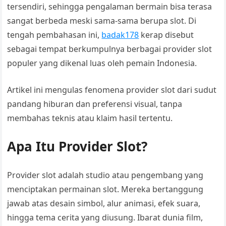
tersendiri, sehingga pengalaman bermain bisa terasa
sangat berbeda meski sama-sama berupa slot. Di
tengah pembahasan ini,
badak178
kerap disebut
sebagai tempat berkumpulnya berbagai provider slot
populer yang dikenal luas oleh pemain Indonesia.
Artikel ini mengulas fenomena provider slot dari sudut
pandang hiburan dan preferensi visual, tanpa
membahas teknis atau klaim hasil tertentu.
Apa Itu Provider Slot?
Provider slot adalah studio atau pengembang yang
menciptakan permainan slot. Mereka bertanggung
jawab atas desain simbol, alur animasi, efek suara,
hingga tema cerita yang diusung. Ibarat dunia film,