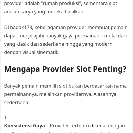
provider adalah “rumah produksi”, sementara slot
adalah karya yang mereka hasilkan.
Di badak178, keberagaman provider membuat pemain
dapat menjelajahi banyak gaya permainan—mulai dari
yang klasik dan sederhana hingga yang modern
dengan visual sinematik.
Mengapa Provider Slot Penting?
Banyak pemain memilih slot bukan berdasarkan nama
permainannya, melainkan providernya. Alasannya
sederhana:
Konsistensi Gaya
– Provider tertentu dikenal dengan