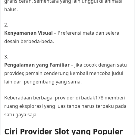
grafis cerah, sementara yang lain unggul di animasi
halus.
Kenyamanan Visual
– Preferensi mata dan selera
desain berbeda-beda.
Pengalaman yang Familiar
– Jika cocok dengan satu
provider, pemain cenderung kembali mencoba judul
lain dari pengembang yang sama.
Keberadaan berbagai provider di badak178 memberi
ruang eksplorasi yang luas tanpa harus terpaku pada
satu gaya saja.
Ciri Provider Slot yang Populer