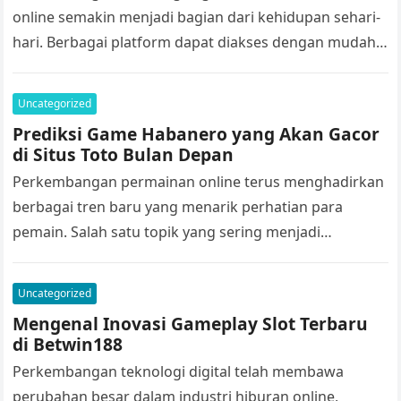
online semakin menjadi bagian dari kehidupan sehari-
hari. Berbagai platform dapat diakses dengan mudah
melalui perangkat pribadi, termasuk layanan hiburan
digital yang memiliki…
Uncategorized
Prediksi Game Habanero yang Akan Gacor
di Situs Toto Bulan Depan
Perkembangan permainan online terus menghadirkan
berbagai tren baru yang menarik perhatian para
pemain. Salah satu topik yang sering menjadi
pembahasan adalah prediksi game yang dianggap
memiliki peluang…
Uncategorized
Mengenal Inovasi Gameplay Slot Terbaru
di Betwin188
Perkembangan teknologi digital telah membawa
perubahan besar dalam industri hiburan online,