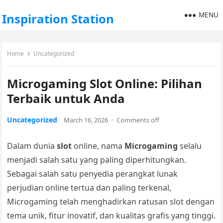
MENU
Inspiration Station
Home
Uncategorized
Microgaming Slot Online: Pilihan
Terbaik untuk Anda
Uncategorized
March 16, 2026
·
Comments off
Dalam dunia
slot
online, nama
Microgaming
selalu
menjadi salah satu yang paling diperhitungkan.
Sebagai salah satu penyedia perangkat lunak
perjudian online tertua dan paling terkenal,
Microgaming telah menghadirkan ratusan slot dengan
tema unik, fitur inovatif, dan kualitas grafis yang tinggi.