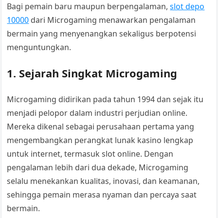
Bagi pemain baru maupun berpengalaman,
slot depo
10000
dari Microgaming menawarkan pengalaman
bermain yang menyenangkan sekaligus berpotensi
menguntungkan.
1. Sejarah Singkat Microgaming
Microgaming didirikan pada tahun 1994 dan sejak itu
menjadi pelopor dalam industri perjudian online.
Mereka dikenal sebagai perusahaan pertama yang
mengembangkan perangkat lunak kasino lengkap
untuk internet, termasuk slot online. Dengan
pengalaman lebih dari dua dekade, Microgaming
selalu menekankan kualitas, inovasi, dan keamanan,
sehingga pemain merasa nyaman dan percaya saat
bermain.