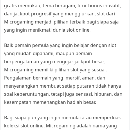
grafis memukau, tema beragam, fitur bonus inovatif,
dan jackpot progresif yang menggiurkan, slot dari
Microgaming menjadi pilihan terbaik bagi siapa saja
yang ingin menikmati dunia slot online.
Baik pemain pemula yang ingin belajar dengan slot
yang mudah dipahami, maupun pemain
berpengalaman yang mengejar jackpot besar,
Microgaming memiliki pilihan slot yang sesuai.
Pengalaman bermain yang imersif, aman, dan
menyenangkan membuat setiap putaran tidak hanya
soal keberuntungan, tetapi juga sensasi, hiburan, dan
kesempatan memenangkan hadiah besar.
Bagi siapa pun yang ingin memulai atau memperluas
koleksi slot online, Microgaming adalah nama yang