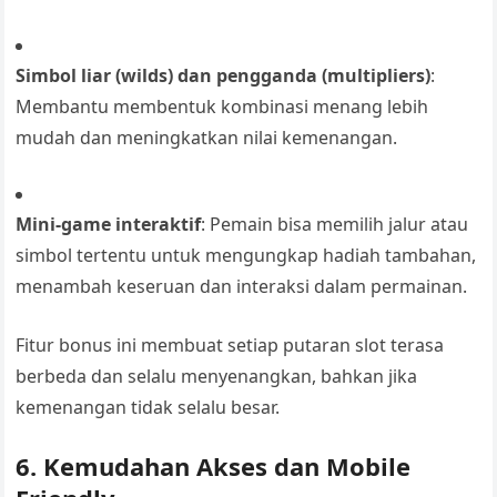
Simbol liar (wilds) dan pengganda (multipliers)
:
Membantu membentuk kombinasi menang lebih
mudah dan meningkatkan nilai kemenangan.
Mini-game interaktif
: Pemain bisa memilih jalur atau
simbol tertentu untuk mengungkap hadiah tambahan,
menambah keseruan dan interaksi dalam permainan.
Fitur bonus ini membuat setiap putaran slot terasa
berbeda dan selalu menyenangkan, bahkan jika
kemenangan tidak selalu besar.
6. Kemudahan Akses dan Mobile