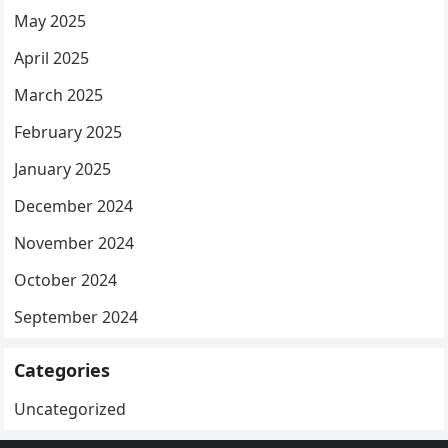
May 2025
April 2025
March 2025
February 2025
January 2025
December 2024
November 2024
October 2024
September 2024
Categories
Uncategorized