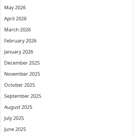
May 2026
April 2026
March 2026
February 2026
January 2026
December 2025
November 2025
October 2025
September 2025
August 2025
July 2025
June 2025