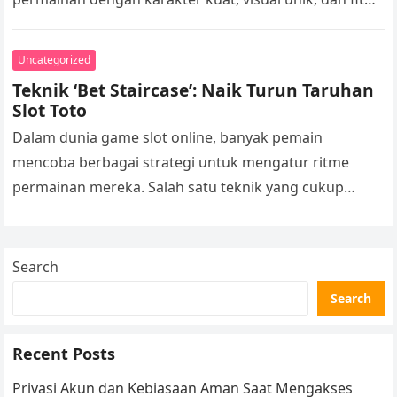
bonus yang cukup beragam. Tidak heran jika…
Uncategorized
Teknik ‘Bet Staircase’: Naik Turun Taruhan
Slot Toto
Dalam dunia game slot online, banyak pemain
mencoba berbagai strategi untuk mengatur ritme
permainan mereka. Salah satu teknik yang cukup
sering dibicarakan di komunitas adalah “Bet
Staircase”…
Search
Search
Recent Posts
Privasi Akun dan Kebiasaan Aman Saat Mengakses