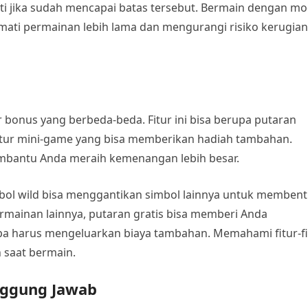
ti jika sudah mencapai batas tersebut. Bermain dengan mo
ati permainan lebih lama dan mengurangi risiko kerugian
ur bonus yang berbeda-beda. Fitur ini bisa berupa putaran
n fitur mini-game yang bisa memberikan hadiah tambahan.
membantu Anda meraih kemenangan lebih besar.
mbol wild bisa menggantikan simbol lainnya untuk memben
mainan lainnya, putaran gratis bisa memberi Anda
pa harus mengeluarkan biaya tambahan. Memahami fitur-fi
 saat bermain.
nggung Jawab