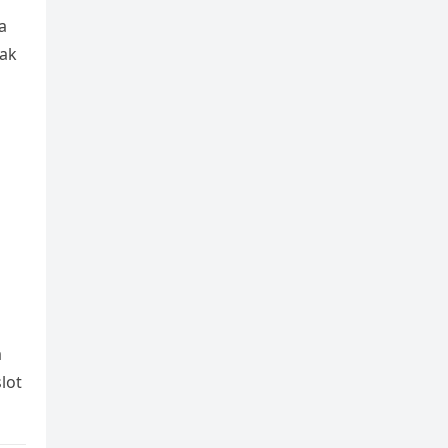
a
sak
a
lot