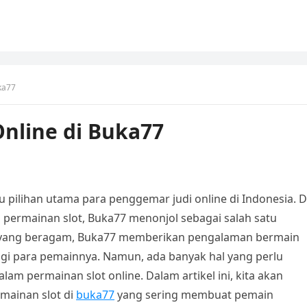
ka77
Online di Buka77
u pilihan utama para penggemar judi online di Indonesia. D
 permainan slot, Buka77 menonjol sebagai salah satu
n yang beragam, Buka77 memberikan pengalaman bermain
 para pemainnya. Namun, ada banyak hal yang perlu
m permainan slot online. Dalam artikel ini, kita akan
mainan slot di
buka77
yang sering membuat pemain