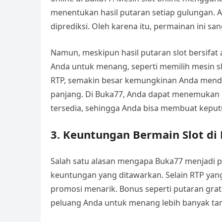
menentukan hasil putaran setiap gulungan. Art
diprediksi. Oleh karena itu, permainan ini 
Namun, meskipun hasil putaran slot bersifa
Anda untuk menang, seperti memilih mesin slo
RTP, semakin besar kemungkinan Anda menda
panjang. Di Buka77, Anda dapat menemukan i
tersedia, sehingga Anda bisa membuat keputu
3. Keuntungan Bermain Slot di
Salah satu alasan mengapa Buka77 menjadi p
keuntungan yang ditawarkan. Selain RTP yan
promosi menarik. Bonus seperti putaran grat
peluang Anda untuk menang lebih banyak ta