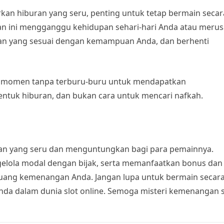
an hiburan yang seru, penting untuk tetap bermain secar
an ini mengganggu kehidupan sehari-hari Anda atau meru
an yang sesuai dengan kemampuan Anda, dan berhenti
ap momen tanpa terburu-buru untuk mendapatkan
entuk hiburan, dan bukan cara untuk mencari nafkah.
an yang seru dan menguntungkan bagi para pemainnya.
elola modal dengan bijak, serta memanfaatkan bonus dan
luang kemenangan Anda. Jangan lupa untuk bermain secar
nda dalam dunia slot online. Semoga misteri kemenangan s