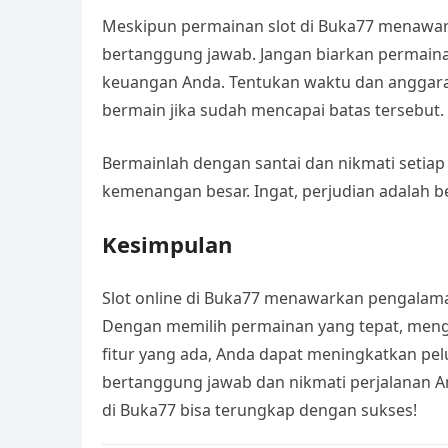
Meskipun permainan slot di Buka77 menawark
bertanggung jawab. Jangan biarkan permain
keuangan Anda. Tentukan waktu dan anggar
bermain jika sudah mencapai batas tersebut.
Bermainlah dengan santai dan nikmati seti
kemenangan besar. Ingat, perjudian adalah b
Kesimpulan
Slot online di Buka77 menawarkan pengalam
Dengan memilih permainan yang tepat, meng
fitur yang ada, Anda dapat meningkatkan pe
bertanggung jawab dan nikmati perjalanan A
di Buka77 bisa terungkap dengan sukses!