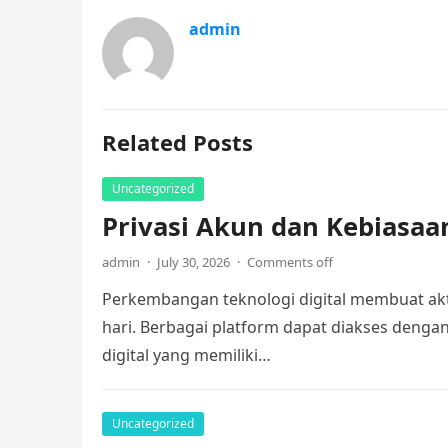
admin
Related Posts
Uncategorized
Privasi Akun dan Kebiasa
admin
·
July 30, 2026
·
Comments off
Perkembangan teknologi digital membuat akti
hari. Berbagai platform dapat diakses denga
digital yang memiliki…
Uncategorized