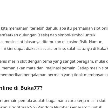
ita memahami terlebih dahulu apa itu permainan slot onli
anfaatkan gulungan (reels) dan simbol-simbol untuk
, mesin slot biasanya ditemukan di kasino fisik. Namun,
ni kini dapat diakses secara online, salah satunya di Buka7
nis mesin slot dengan tema yang sangat beragam, mulai d
ng memanjakan mata dan imajinasi pemain. Setiap mesin slo
da, memberikan pengalaman bermain yang tidak membosank
nline di Buka77?
ri pemain pemula adalah bagaimana cara kerja mesin slot
unakan algoritma RNG (Random Number Generator) untuk