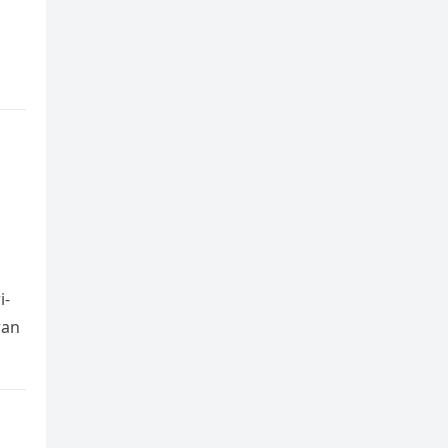
i-
ran