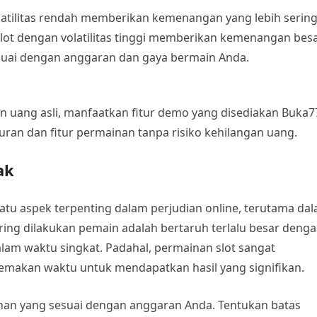
olatilitas rendah memberikan kemenangan yang lebih serin
 slot dengan volatilitas tinggi memberikan kemenangan bes
g sesuai dengan anggaran dan gaya bermain Anda.
 uang asli, manfaatkan fitur demo yang disediakan Buka7
n dan fitur permainan tanpa risiko kehilangan uang.
ak
atu aspek terpenting dalam perjudian online, terutama da
ering dilakukan pemain adalah bertaruh terlalu besar deng
m waktu singkat. Padahal, permainan slot sangat
makan waktu untuk mendapatkan hasil yang signifikan.
han yang sesuai dengan anggaran Anda. Tentukan batas