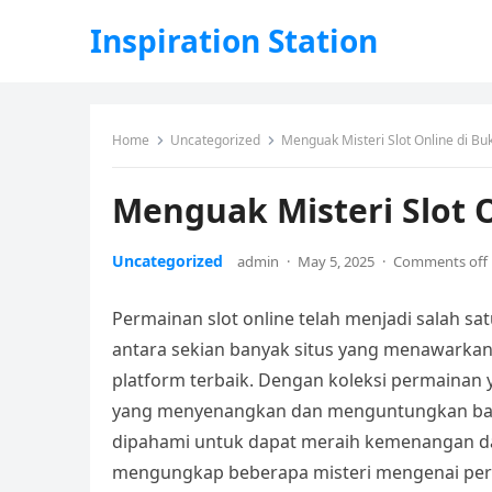
Inspiration Station
Home
Uncategorized
Menguak Misteri Slot Online di Bu
Menguak Misteri Slot 
Uncategorized
admin
·
May 5, 2025
·
Comments off
Permainan slot online telah menjadi salah sat
antara sekian banyak situs yang menawarkan
platform terbaik. Dengan koleksi permaina
yang menyenangkan dan menguntungkan bagi
dipahami untuk dapat meraih kemenangan dala
mengungkap beberapa misteri mengenai per