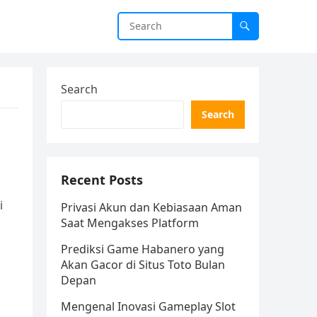
Search
Search
Recent Posts
i
Privasi Akun dan Kebiasaan Aman
Saat Mengakses Platform
Prediksi Game Habanero yang
Akan Gacor di Situs Toto Bulan
Depan
Mengenal Inovasi Gameplay Slot