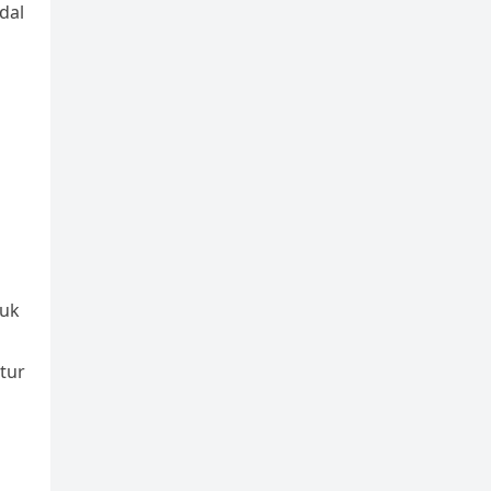
dal
tuk
tur