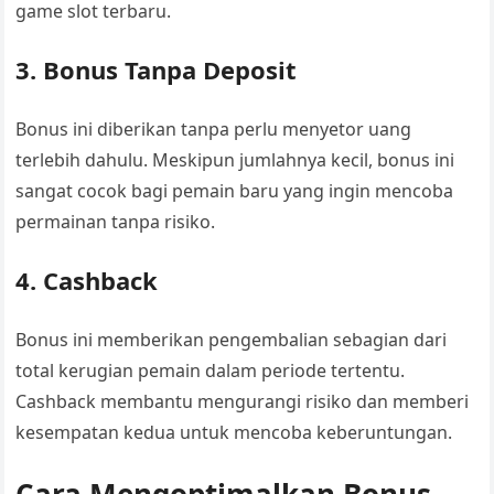
game slot terbaru.
3.
Bonus Tanpa Deposit
Bonus ini diberikan tanpa perlu menyetor uang
terlebih dahulu. Meskipun jumlahnya kecil, bonus ini
sangat cocok bagi pemain baru yang ingin mencoba
permainan tanpa risiko.
4.
Cashback
Bonus ini memberikan pengembalian sebagian dari
total kerugian pemain dalam periode tertentu.
Cashback membantu mengurangi risiko dan memberi
kesempatan kedua untuk mencoba keberuntungan.