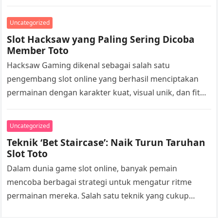
ini cukup vipbet88 wajar, apalagi ketika ada momen…
Uncategorized
Slot Hacksaw yang Paling Sering Dicoba
Member Toto
Hacksaw Gaming dikenal sebagai salah satu
pengembang slot online yang berhasil menciptakan
permainan dengan karakter kuat, visual unik, dan fitur
bonus yang cukup beragam. Tidak heran jika…
Uncategorized
Teknik ‘Bet Staircase’: Naik Turun Taruhan
Slot Toto
Dalam dunia game slot online, banyak pemain
mencoba berbagai strategi untuk mengatur ritme
permainan mereka. Salah satu teknik yang cukup
sering dibicarakan di komunitas adalah “Bet