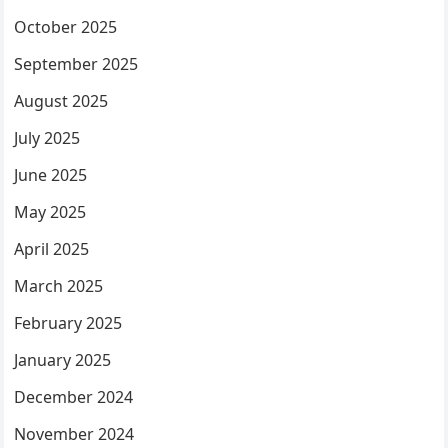
October 2025
September 2025
August 2025
July 2025
June 2025
May 2025
April 2025
March 2025
February 2025
January 2025
December 2024
November 2024