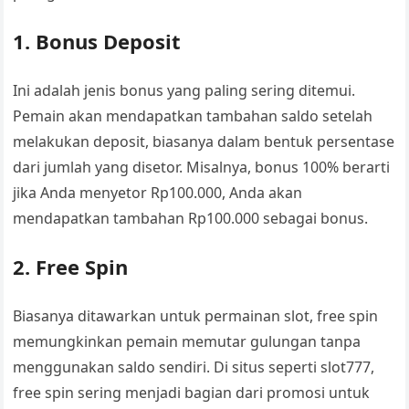
1.
Bonus Deposit
Ini adalah jenis bonus yang paling sering ditemui.
Pemain akan mendapatkan tambahan saldo setelah
melakukan deposit, biasanya dalam bentuk persentase
dari jumlah yang disetor. Misalnya, bonus 100% berarti
jika Anda menyetor Rp100.000, Anda akan
mendapatkan tambahan Rp100.000 sebagai bonus.
2.
Free Spin
Biasanya ditawarkan untuk permainan slot, free spin
memungkinkan pemain memutar gulungan tanpa
menggunakan saldo sendiri. Di situs seperti slot777,
free spin sering menjadi bagian dari promosi untuk