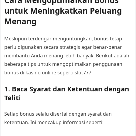
Cara Mengoptimalkan Bonus
untuk Meningkatkan Peluang
Menang
Meskipun terdengar menguntungkan, bonus tetap
perlu digunakan secara strategis agar benar-benar
membantu Anda menang lebih banyak. Berikut adalah
beberapa tips untuk mengoptimalkan penggunaan
bonus di kasino online seperti slot777:
1.
Baca Syarat dan Ketentuan dengan
Teliti
Setiap bonus selalu disertai dengan syarat dan
ketentuan. Ini mencakup informasi seperti: