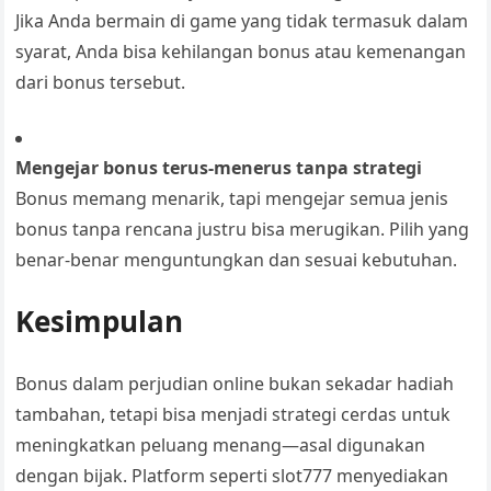
Jika Anda bermain di game yang tidak termasuk dalam
syarat, Anda bisa kehilangan bonus atau kemenangan
dari bonus tersebut.
Mengejar bonus terus-menerus tanpa strategi
Bonus memang menarik, tapi mengejar semua jenis
bonus tanpa rencana justru bisa merugikan. Pilih yang
benar-benar menguntungkan dan sesuai kebutuhan.
Kesimpulan
Bonus dalam perjudian online bukan sekadar hadiah
tambahan, tetapi bisa menjadi strategi cerdas untuk
meningkatkan peluang menang—asal digunakan
dengan bijak. Platform seperti slot777 menyediakan