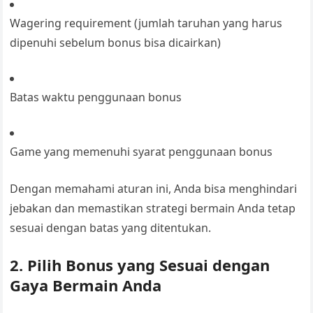
Wagering requirement (jumlah taruhan yang harus
dipenuhi sebelum bonus bisa dicairkan)
Batas waktu penggunaan bonus
Game yang memenuhi syarat penggunaan bonus
Dengan memahami aturan ini, Anda bisa menghindari
jebakan dan memastikan strategi bermain Anda tetap
sesuai dengan batas yang ditentukan.
2.
Pilih Bonus yang Sesuai dengan
Gaya Bermain Anda