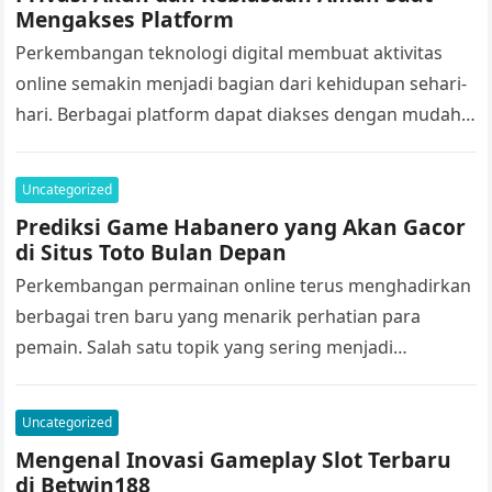
Mengakses Platform
Perkembangan teknologi digital membuat aktivitas
online semakin menjadi bagian dari kehidupan sehari-
hari. Berbagai platform dapat diakses dengan mudah
melalui perangkat pribadi, termasuk layanan hiburan
digital yang memiliki…
Uncategorized
Prediksi Game Habanero yang Akan Gacor
di Situs Toto Bulan Depan
Perkembangan permainan online terus menghadirkan
berbagai tren baru yang menarik perhatian para
pemain. Salah satu topik yang sering menjadi
pembahasan adalah prediksi game yang dianggap
memiliki peluang…
Uncategorized
Mengenal Inovasi Gameplay Slot Terbaru
di Betwin188