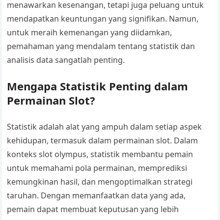
menawarkan kesenangan, tetapi juga peluang untuk
mendapatkan keuntungan yang signifikan. Namun,
untuk meraih kemenangan yang diidamkan,
pemahaman yang mendalam tentang statistik dan
analisis data sangatlah penting.
Mengapa Statistik Penting dalam
Permainan Slot?
Statistik adalah alat yang ampuh dalam setiap aspek
kehidupan, termasuk dalam permainan slot. Dalam
konteks slot olympus, statistik membantu pemain
untuk memahami pola permainan, memprediksi
kemungkinan hasil, dan mengoptimalkan strategi
taruhan. Dengan memanfaatkan data yang ada,
pemain dapat membuat keputusan yang lebih