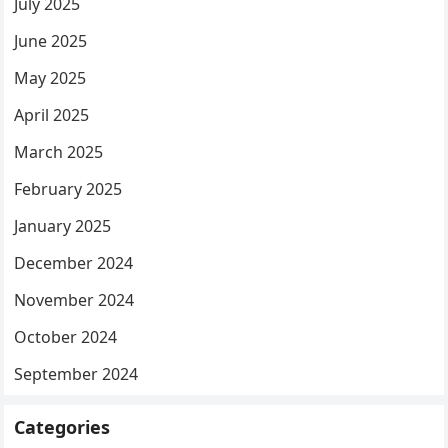
July 2025
June 2025
May 2025
April 2025
March 2025
February 2025
January 2025
December 2024
November 2024
October 2024
September 2024
Categories