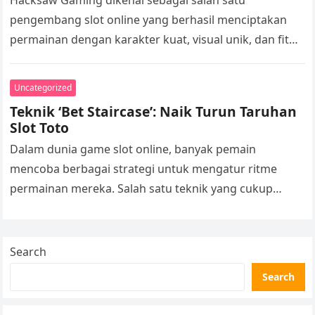
Hacksaw Gaming dikenal sebagai salah satu
pengembang slot online yang berhasil menciptakan
permainan dengan karakter kuat, visual unik, dan fitur
bonus yang cukup beragam. Tidak heran jika…
Uncategorized
Teknik ‘Bet Staircase’: Naik Turun Taruhan
Slot Toto
Dalam dunia game slot online, banyak pemain
mencoba berbagai strategi untuk mengatur ritme
permainan mereka. Salah satu teknik yang cukup
sering dibicarakan di komunitas adalah “Bet
Staircase”…
Search
Search