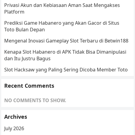
Privasi Akun dan Kebiasaan Aman Saat Mengakses
Platform
Prediksi Game Habanero yang Akan Gacor di Situs
Toto Bulan Depan
Mengenal Inovasi Gameplay Slot Terbaru di Betwin188
Kenapa Slot Habanero di APK Tidak Bisa Dimanipulasi
dan Itu Justru Bagus
Slot Hacksaw yang Paling Sering Dicoba Member Toto
Recent Comments
NO COMMENTS TO SHOW.
Archives
July 2026