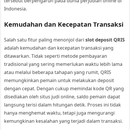
tersebut berpengaruh pada dunia perjudian online di
Indonesia.
Kemudahan dan Kecepatan Transaksi
Salah satu fitur paling menonjol dari
slot deposit QRIS
adalah kemudahan dan kecepatan transaksi yang
ditawarkan. Tidak seperti metode pembayaran
tradisional yang sering memerlukan waktu lebih lama
atau melalui beberapa tahapan yang rumit, QRIS
memungkinkan pemain untuk melakukan deposit
dengan cepat. Dengan cukup memindai kode QR yang
disediakan oleh situs judi online, saldo pemain dapat
langsung terisi dalam hitungan detik. Proses ini tidak
hanya menghemat waktu, tetapi juga mengurangi
kemungkinan kesalahan yang terjadi dalam transaksi.