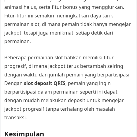
animasi halus, serta fitur bonus yang menggiurkan.
Fitur-fitur ini semakin meningkatkan daya tarik
permainan slot, di mana pemain tidak hanya mengejar
jackpot, tetapi juga menikmati setiap detik dari
permainan.
Beberapa permainan slot bahkan memiliki fitur
progresif, di mana jackpot terus bertambah seiring
dengan waktu dan jumlah pemain yang berpartisipasi.
Dengan
slot deposit QRIS
, pemain yang ingin
berpartisipasi dalam permainan seperti ini dapat
dengan mudah melakukan deposit untuk mengejar
jackpot progresif tanpa terhalang oleh masalah
transaksi.
Kesimpulan