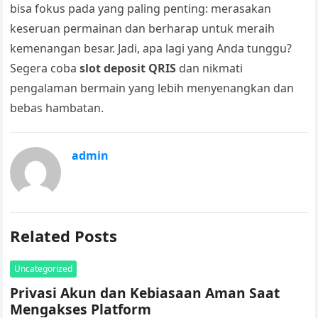
bisa fokus pada yang paling penting: merasakan
keseruan permainan dan berharap untuk meraih
kemenangan besar. Jadi, apa lagi yang Anda tunggu?
Segera coba
slot deposit QRIS
dan nikmati
pengalaman bermain yang lebih menyenangkan dan
bebas hambatan.
admin
Related Posts
Uncategorized
Privasi Akun dan Kebiasaan Aman Saat
Mengakses Platform