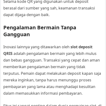
Selama kode QR yang digunakan untuk deposit
berasal dari sumber yang sah, keamanan transaksi
dapat dijaga dengan baik.
Pengalaman Bermain Tanpa
Gangguan
Inovasi lainnya yang ditawarkan oleh
slot deposit
QRIS
adalah pengalaman bermain yang lebih mulus
dan bebas gangguan. Transaksi yang cepat dan aman
memberikan pengalaman bermain yang tidak
terputus. Pemain dapat melakukan deposit kapan saja
mereka inginkan, tanpa harus menunggu proses
pembayaran yang lama atau menghadapi kesulitan
dalam memasukkan informasi pembayaran.
Fitur ini sangat penting dalam dunia permainan slot, di