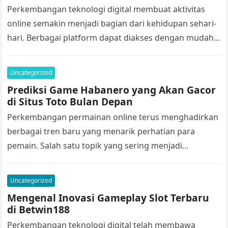
Perkembangan teknologi digital membuat aktivitas
online semakin menjadi bagian dari kehidupan sehari-
hari. Berbagai platform dapat diakses dengan mudah
melalui perangkat pribadi, termasuk layanan hiburan
digital yang memiliki…
Uncategorized
Prediksi Game Habanero yang Akan Gacor
di Situs Toto Bulan Depan
Perkembangan permainan online terus menghadirkan
berbagai tren baru yang menarik perhatian para
pemain. Salah satu topik yang sering menjadi
pembahasan adalah prediksi game yang dianggap
memiliki peluang…
Uncategorized
Mengenal Inovasi Gameplay Slot Terbaru
di Betwin188
Perkembangan teknologi digital telah membawa