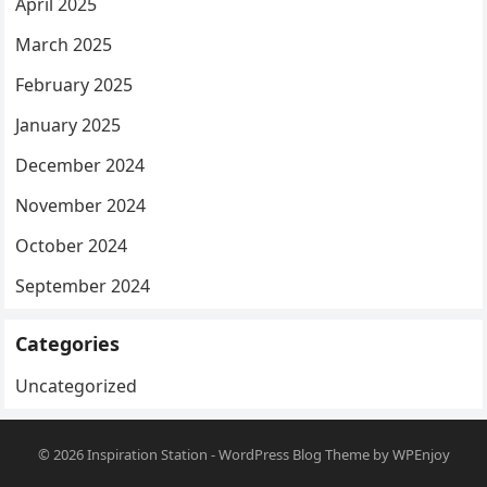
April 2025
March 2025
February 2025
January 2025
December 2024
November 2024
October 2024
September 2024
Categories
Uncategorized
© 2026
Inspiration Station
-
WordPress Blog Theme
by
WPEnjoy