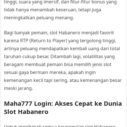
tinggi, suara yang imersif, dan fitur-fitur bonus yang
tidak hanya menambah keseruan, tetapi juga
meningkatkan peluang menang.
Bagi banyak pemain, slot Habanero menjadi favorit
karena RTP (Return to Player) yang tergolong tinggi,
artinya peluang mendapatkan kembali uang dari total
taruhan cukup besar. Ditambah lagi, volatilitas yang
beragam membuat pemain bisa memilih jenis slot
sesuai gaya bermain mereka, apakah ingin
kemenangan kecil tapi sering, atau kemenangan besar
meski jarang.
Maha777 Login: Akses Cepat ke Dunia
Slot Habanero
Untuk menikmati semua keunggulan slot Habanero,