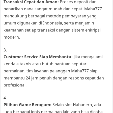
Transaksi Cepat dan Aman:
Proses deposit dan
penarikan dana sangat mudah dan cepat. Maha777
mendukung berbagai metode pembayaran yang
umum digunakan di Indonesia, serta menjamin
keamanan setiap transaksi dengan sistem enkripsi
modern.
Customer Service Siap Membantu:
Jika mengalami
kendala teknis atau butuh bantuan seputar
permainan, tim layanan pelanggan Maha777 siap
membantu 24 jam penuh dengan respons cepat dan
profesional.
Pilihan Game Beragam:
Selain slot Habanero, ada
juga berbagai jenis permainan lain yang bisa dicoba,