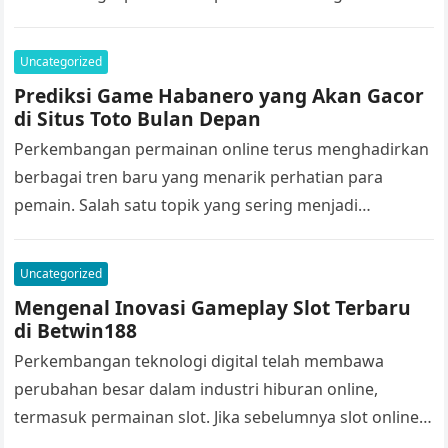
melalui perangkat pribadi, termasuk layanan hiburan
digital yang memiliki…
Uncategorized
Prediksi Game Habanero yang Akan Gacor
di Situs Toto Bulan Depan
Perkembangan permainan online terus menghadirkan
berbagai tren baru yang menarik perhatian para
pemain. Salah satu topik yang sering menjadi
pembahasan adalah prediksi game yang dianggap
memiliki peluang…
Uncategorized
Mengenal Inovasi Gameplay Slot Terbaru
di Betwin188
Perkembangan teknologi digital telah membawa
perubahan besar dalam industri hiburan online,
termasuk permainan slot. Jika sebelumnya slot online
hanya dikenal sebagai permainan sederhana dengan