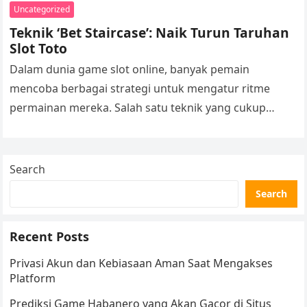
Uncategorized
Teknik ‘Bet Staircase’: Naik Turun Taruhan
Slot Toto
Dalam dunia game slot online, banyak pemain
mencoba berbagai strategi untuk mengatur ritme
permainan mereka. Salah satu teknik yang cukup
sering dibicarakan di komunitas adalah “Bet
Staircase”…
Search
Search
Recent Posts
Privasi Akun dan Kebiasaan Aman Saat Mengakses
Platform
Prediksi Game Habanero yang Akan Gacor di Situs