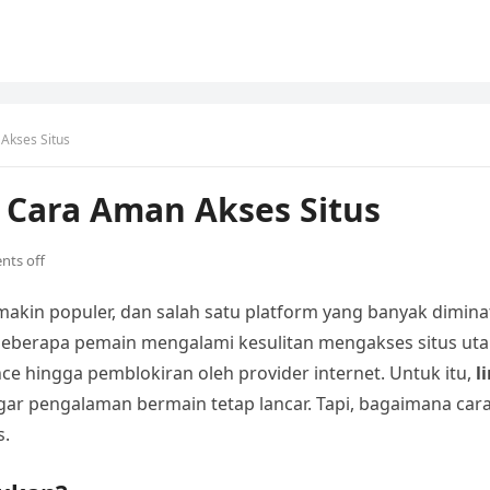
 Akses Situs
8: Cara Aman Akses Situs
ts off
semakin populer, dan salah satu platform yang banyak dimina
 beberapa pemain mengalami kesulitan mengakses situs ut
ce hingga pemblokiran oleh provider internet. Untuk itu,
l
agar pengalaman bermain tetap lancar. Tapi, bagaimana car
s.