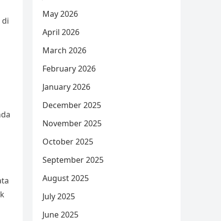
May 2026
 di
April 2026
March 2026
February 2026
January 2026
December 2025
nda
November 2025
October 2025
September 2025
August 2025
ata
ak
July 2025
June 2025