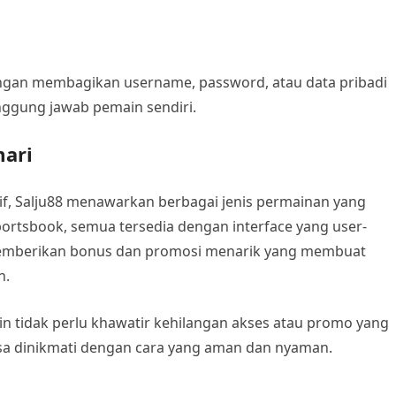
jangan membagikan username, password, atau data pribadi
nggung jawab pemain sendiri.
ari
tif, Salju88 menawarkan berbagai jenis permainan yang
 sportsbook, semua tersedia dengan interface yang user-
ng memberikan bonus dan promosi menarik yang membuat
n.
in tidak perlu khawatir kehilangan akses atau promo yang
sa dinikmati dengan cara yang aman dan nyaman.