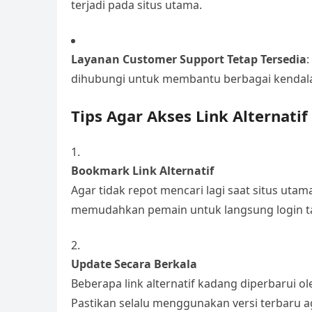
terjadi pada situs utama.
Layanan Customer Support Tetap Tersedia
:
dihubungi untuk membantu berbagai kendala, 
Tips Agar Akses Link Alternati
Bookmark Link Alternatif
Agar tidak repot mencari lagi saat situs utama
memudahkan pemain untuk langsung login ta
Update Secara Berkala
Beberapa link alternatif kadang diperbarui o
Pastikan selalu menggunakan versi terbaru a