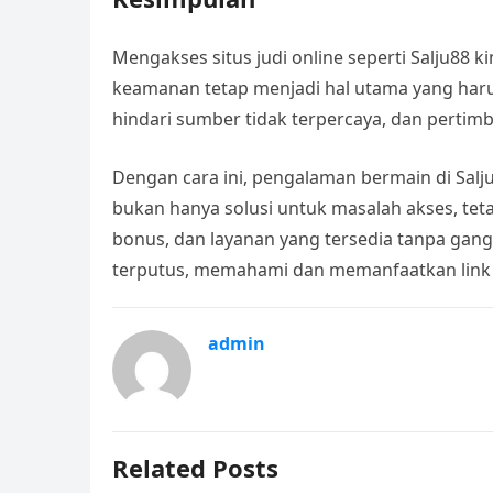
Mengakses situs judi online seperti Salju88 k
keamanan tetap menjadi hal utama yang harus
hindari sumber tidak terpercaya, dan perti
Dengan cara ini, pengalaman bermain di Salju
bukan hanya solusi untuk masalah akses, tet
bonus, dan layanan yang tersedia tanpa gangg
terputus, memahami dan memanfaatkan link al
admin
Related Posts