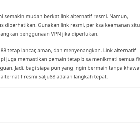
ini semakin mudah berkat link alternatif resmi. Namun,
 diperhatikan. Gunakan link resmi, periksa keamanan situ
mbangkan penggunaan VPN jika diperlukan.
88 tetap lancar, aman, dan menyenangkan. Link alternatif
api juga memastikan pemain tetap bisa menikmati semua fit
uan. Jadi, bagi siapa pun yang ingin bermain tanpa khawat
ternatif resmi Salju88 adalah langkah tepat.