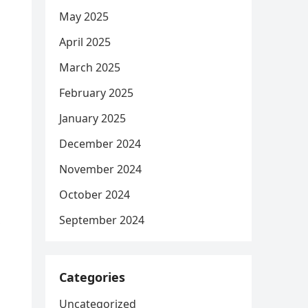
May 2025
April 2025
March 2025
February 2025
January 2025
December 2024
November 2024
October 2024
September 2024
,
Categories
Uncategorized