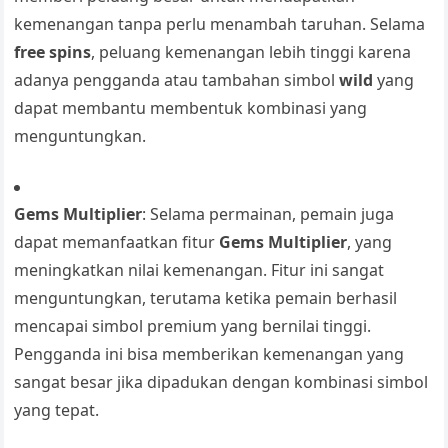
kemenangan tanpa perlu menambah taruhan. Selama
free spins
, peluang kemenangan lebih tinggi karena
adanya pengganda atau tambahan simbol
wild
yang
dapat membantu membentuk kombinasi yang
menguntungkan.
Gems Multiplier
: Selama permainan, pemain juga
dapat memanfaatkan fitur
Gems Multiplier
, yang
meningkatkan nilai kemenangan. Fitur ini sangat
menguntungkan, terutama ketika pemain berhasil
mencapai simbol premium yang bernilai tinggi.
Pengganda ini bisa memberikan kemenangan yang
sangat besar jika dipadukan dengan kombinasi simbol
yang tepat.