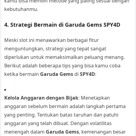
kamu bisa memilih metode yang paling sesuai dengan
kebutuhanmu.
4.
Strategi Bermain di Garuda Gems SPY4D
Meski slot ini menawarkan berbagai fitur
menguntungkan, strategi yang tepat sangat
diperlukan untuk memaksimalkan peluang menang.
Berikut adalah beberapa tips yang bisa kamu coba
ketika bermain
Garuda Gems
di
SPY4D
:
Kelola Anggaran dengan Bijak
: Menetapkan
anggaran sebelum bermain adalah langkah pertama
yang penting. Tentukan batas taruhan dan patuhi
anggaran yang telah dibuat. Dengan volatilitas
menengah dalam
Garuda Gems
, kemenangan besar