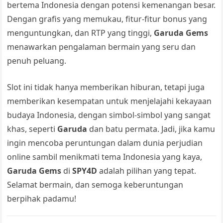
bertema Indonesia dengan potensi kemenangan besar.
Dengan grafis yang memukau, fitur-fitur bonus yang
menguntungkan, dan RTP yang tinggi,
Garuda Gems
menawarkan pengalaman bermain yang seru dan
penuh peluang.
Slot ini tidak hanya memberikan hiburan, tetapi juga
memberikan kesempatan untuk menjelajahi kekayaan
budaya Indonesia, dengan simbol-simbol yang sangat
khas, seperti
Garuda
dan batu permata. Jadi, jika kamu
ingin mencoba peruntungan dalam dunia perjudian
online sambil menikmati tema Indonesia yang kaya,
Garuda Gems
di
SPY4D
adalah pilihan yang tepat.
Selamat bermain, dan semoga keberuntungan
berpihak padamu!