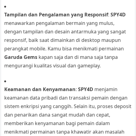
Tampilan dan Pengalaman yang Responsif
:
SPY4D
menawarkan pengalaman bermain yang mulus,
dengan tampilan dan desain antarmuka yang sangat
responsif, baik saat dimainkan di desktop maupun
perangkat mobile. Kamu bisa menikmati permainan
Garuda Gems
kapan saja dan di mana saja tanpa
mengurangi kualitas visual dan gameplay.
Keamanan dan Kenyamanan
:
SPY4D
menjamin
keamanan data pribadi dan transaksi pemain dengan
sistem enkripsi yang canggih. Selain itu, proses deposit
dan penarikan dana sangat mudah dan cepat,
memberikan kenyamanan bagi pemain dalam
menikmati permainan tanpa khawatir akan masalah