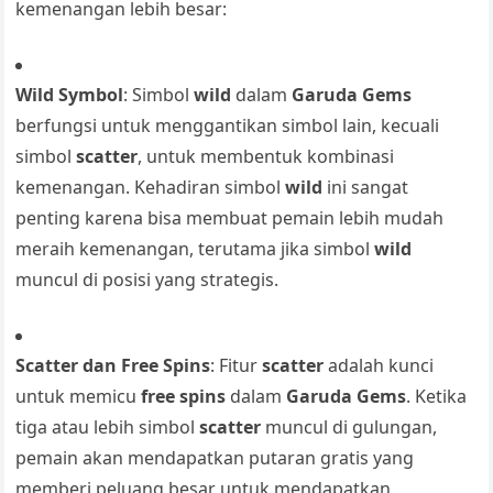
kemenangan lebih besar:
Wild Symbol
: Simbol
wild
dalam
Garuda Gems
berfungsi untuk menggantikan simbol lain, kecuali
simbol
scatter
, untuk membentuk kombinasi
kemenangan. Kehadiran simbol
wild
ini sangat
penting karena bisa membuat pemain lebih mudah
meraih kemenangan, terutama jika simbol
wild
muncul di posisi yang strategis.
Scatter dan Free Spins
: Fitur
scatter
adalah kunci
untuk memicu
free spins
dalam
Garuda Gems
. Ketika
tiga atau lebih simbol
scatter
muncul di gulungan,
pemain akan mendapatkan putaran gratis yang
memberi peluang besar untuk mendapatkan