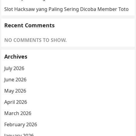
Slot Hacksaw yang Paling Sering Dicoba Member Toto
Recent Comments
NO COMMENTS TO SHOW.
Archives
July 2026
June 2026
May 2026
April 2026
March 2026
February 2026
January 2026