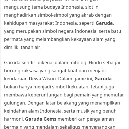
mengusung tema budaya Indonesia, slot ini
menghadirkan simbol-simbol yang akrab dengan
kehidupan masyarakat Indonesia, seperti
Garuda
,
yang merupakan simbol negara Indonesia, serta batu
permata yang melambangkan kekayaan alam yang
dimiliki tanah air.
Garuda sendiri dikenal dalam mitologi Hindu sebagai
burung raksasa yang sangat kuat dan menjadi
kendaraan Dewa Wisnu. Dalam game ini,
Garuda
bukan hanya menjadi simbol kekuatan, tetapi juga
membawa keberuntungan bagi pemain yang memutar
gulungan. Dengan latar belakang yang menampilkan
keindahan alam Indonesia, serta musik yang penuh
harmoni,
Garuda Gems
memberikan pengalaman
bermain yang mendalam sekaligus menyenangkan.