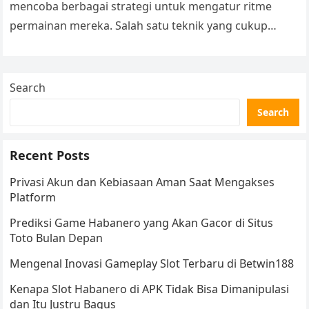
mencoba berbagai strategi untuk mengatur ritme
permainan mereka. Salah satu teknik yang cukup
sering dibicarakan di komunitas adalah “Bet
Staircase”…
Search
Search
Recent Posts
Privasi Akun dan Kebiasaan Aman Saat Mengakses
Platform
Prediksi Game Habanero yang Akan Gacor di Situs
Toto Bulan Depan
Mengenal Inovasi Gameplay Slot Terbaru di Betwin188
Kenapa Slot Habanero di APK Tidak Bisa Dimanipulasi
dan Itu Justru Bagus