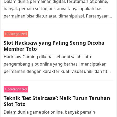
Dalam dunia permainan digital, terutama slot online,
banyak pemain sering bertanya-tanya apakah hasil
permainan bisa diatur atau dimanipulasi. Pertanyaan
ini cukup vipbet88 wajar, apalagi ketika ada momen…
Uncategorized
Slot Hacksaw yang Paling Sering Dicoba
Member Toto
Hacksaw Gaming dikenal sebagai salah satu
pengembang slot online yang berhasil menciptakan
permainan dengan karakter kuat, visual unik, dan fitur
bonus yang cukup beragam. Tidak heran jika…
Uncategorized
Teknik ‘Bet Staircase’: Naik Turun Taruhan
Slot Toto
Dalam dunia game slot online, banyak pemain