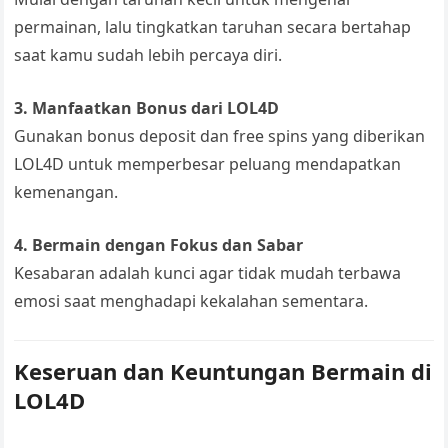
permainan, lalu tingkatkan taruhan secara bertahap
saat kamu sudah lebih percaya diri.
3. Manfaatkan Bonus dari LOL4D
Gunakan bonus deposit dan free spins yang diberikan
LOL4D untuk memperbesar peluang mendapatkan
kemenangan.
4. Bermain dengan Fokus dan Sabar
Kesabaran adalah kunci agar tidak mudah terbawa
emosi saat menghadapi kekalahan sementara.
Keseruan dan Keuntungan Bermain di
LOL4D