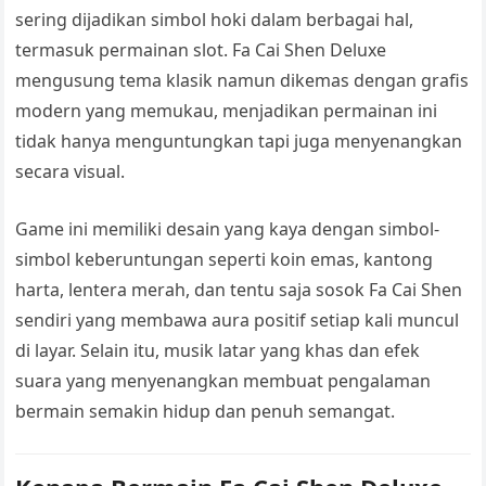
sering dijadikan simbol hoki dalam berbagai hal,
termasuk permainan slot. Fa Cai Shen Deluxe
mengusung tema klasik namun dikemas dengan grafis
modern yang memukau, menjadikan permainan ini
tidak hanya menguntungkan tapi juga menyenangkan
secara visual.
Game ini memiliki desain yang kaya dengan simbol-
simbol keberuntungan seperti koin emas, kantong
harta, lentera merah, dan tentu saja sosok Fa Cai Shen
sendiri yang membawa aura positif setiap kali muncul
di layar. Selain itu, musik latar yang khas dan efek
suara yang menyenangkan membuat pengalaman
bermain semakin hidup dan penuh semangat.