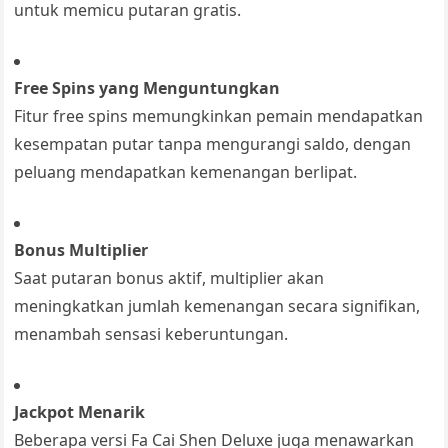
untuk memicu putaran gratis.
Free Spins yang Menguntungkan
Fitur free spins memungkinkan pemain mendapatkan
kesempatan putar tanpa mengurangi saldo, dengan
peluang mendapatkan kemenangan berlipat.
Bonus Multiplier
Saat putaran bonus aktif, multiplier akan
meningkatkan jumlah kemenangan secara signifikan,
menambah sensasi keberuntungan.
Jackpot Menarik
Beberapa versi Fa Cai Shen Deluxe juga menawarkan