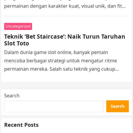
permainan dengan karakter kuat, visual unik, dan fitur
bonus yang cukup beragam. Tidak heran jika…
Uncategorized
Teknik ‘Bet Staircase’: Naik Turun Taruhan
Slot Toto
Dalam dunia game slot online, banyak pemain
mencoba berbagai strategi untuk mengatur ritme
permainan mereka. Salah satu teknik yang cukup
sering dibicarakan di komunitas adalah “Bet
Staircase”…
Search
Search
Recent Posts