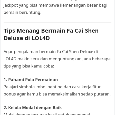
jackpot yang bisa membawa kemenangan besar bagi
pemain beruntung.
Tips Menang Bermain Fa Cai Shen
Deluxe di LOL4D
Agar pengalaman bermain Fa Cai Shen Deluxe di
LOL4D makin seru dan menguntungkan, ada beberapa
tips yang bisa kamu coba:
1. Pahami Pola Permainan
Pelajari simbol-simbol penting dan cara kerja fitur
bonus agar kamu bisa memaksimalkan setiap putaran.
2. Kelola Modal dengan Baik
Mulai dengan taruhan kecil untuk mengenal