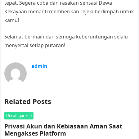
tepat. Segera coba dan rasakan sensasi Dewa
Kekayaan menanti memberikan rejeki berlimpah untuk
kamu!
Selamat bermain dan semoga keberuntungan selalu
menyertai setiap putaran!
admin
Related Posts
Uncategorized
Privasi Akun dan Kebiasaan Aman Saat
Mengakses Platform