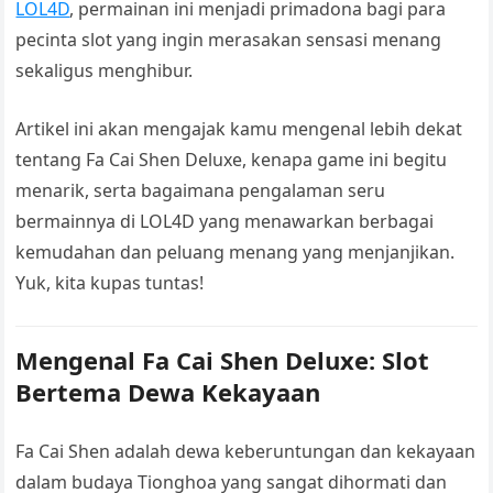
LOL4D
, permainan ini menjadi primadona bagi para
pecinta slot yang ingin merasakan sensasi menang
sekaligus menghibur.
Artikel ini akan mengajak kamu mengenal lebih dekat
tentang Fa Cai Shen Deluxe, kenapa game ini begitu
menarik, serta bagaimana pengalaman seru
bermainnya di LOL4D yang menawarkan berbagai
kemudahan dan peluang menang yang menjanjikan.
Yuk, kita kupas tuntas!
Mengenal Fa Cai Shen Deluxe: Slot
Bertema Dewa Kekayaan
Fa Cai Shen adalah dewa keberuntungan dan kekayaan
dalam budaya Tionghoa yang sangat dihormati dan