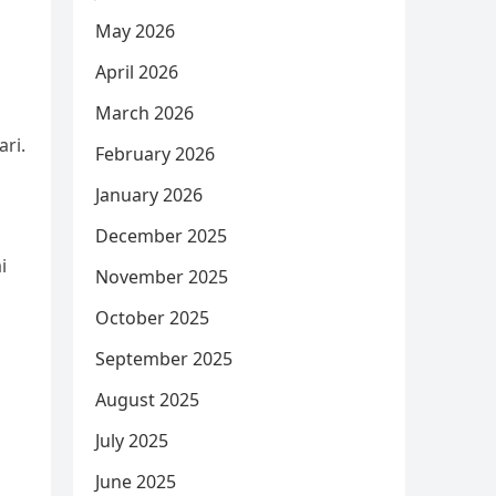
May 2026
April 2026
March 2026
ari.
February 2026
January 2026
December 2025
i
November 2025
October 2025
September 2025
August 2025
July 2025
June 2025