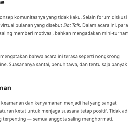
ne
onsep komunitasnya yang tidak kaku. Selain forum diskusi
 virtual bulanan yang disebut
Slot Talk
. Dalam acara ini, para
 saling memberi motivasi, bahkan mengadakan mini-turna
i mengatakan bahwa acara ini terasa seperti nongkrong
ne. Suasananya santai, penuh tawa, dan tentu saja banyak
Aman
, keamanan dan kenyamanan menjadi hal yang sangat
uran ketat untuk menjaga suasana tetap positif. Tidak ad
ng terpenting — semua anggota saling menghormati.