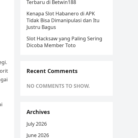
Terbaru di Betwin188
Kenapa Slot Habanero di APK
Tidak Bisa Dimanipulasi dan Itu
Justru Bagus
Slot Hacksaw yang Paling Sering
Dicoba Member Toto
gi.
Recent Comments
orit
agai
NO COMMENTS TO SHOW.
pi
Archives
July 2026
June 2026