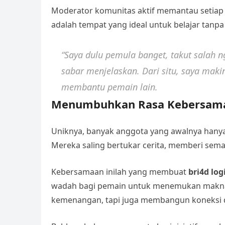
Moderator komunitas aktif memantau setiap di
adalah tempat yang ideal untuk belajar tanpa
“Saya dulu pemula banget, takut salah 
sabar menjelaskan. Dari situ, saya makin 
membantu pemain lain.
Menumbuhkan Rasa Kebersam
Uniknya, banyak anggota yang awalnya hanya 
Mereka saling bertukar cerita, memberi se
Kebersamaan inilah yang membuat
bri4d log
wadah bagi pemain untuk menemukan makna
kemenangan, tapi juga membangun koneksi 