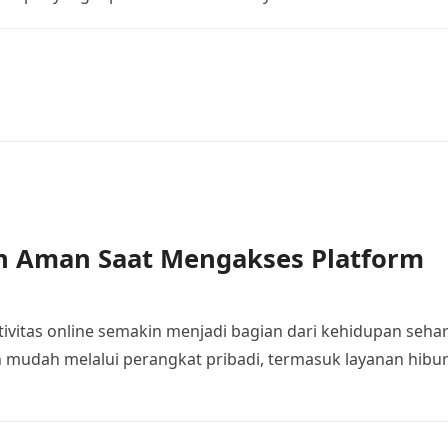
an Aman Saat Mengakses Platform
vitas online semakin menjadi bagian dari kehidupan sehar
n mudah melalui perangkat pribadi, termasuk layanan hibu