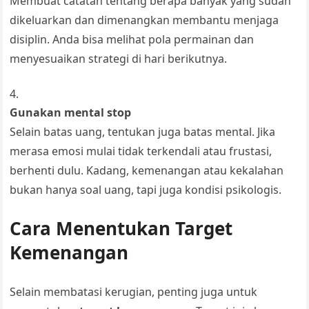
Membuat catatan tentang berapa banyak yang sudah
dikeluarkan dan dimenangkan membantu menjaga
disiplin. Anda bisa melihat pola permainan dan
menyesuaikan strategi di hari berikutnya.
Gunakan mental stop
Selain batas uang, tentukan juga batas mental. Jika
merasa emosi mulai tidak terkendali atau frustasi,
berhenti dulu. Kadang, kemenangan atau kekalahan
bukan hanya soal uang, tapi juga kondisi psikologis.
Cara Menentukan Target
Kemenangan
Selain membatasi kerugian, penting juga untuk