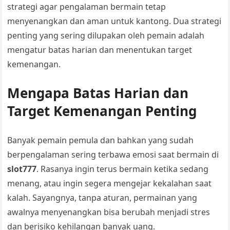
strategi agar pengalaman bermain tetap
menyenangkan dan aman untuk kantong. Dua strategi
penting yang sering dilupakan oleh pemain adalah
mengatur batas harian dan menentukan target
kemenangan.
Mengapa Batas Harian dan
Target Kemenangan Penting
Banyak pemain pemula dan bahkan yang sudah
berpengalaman sering terbawa emosi saat bermain di
slot777
. Rasanya ingin terus bermain ketika sedang
menang, atau ingin segera mengejar kekalahan saat
kalah. Sayangnya, tanpa aturan, permainan yang
awalnya menyenangkan bisa berubah menjadi stres
dan berisiko kehilangan banyak uang.