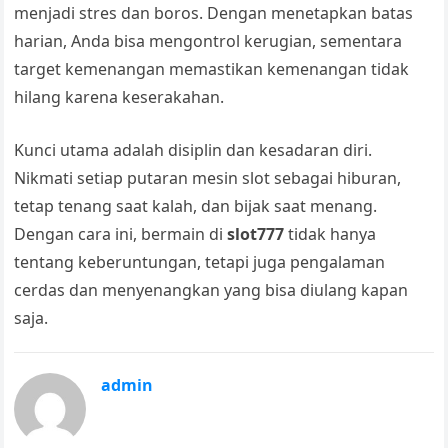
menjadi stres dan boros. Dengan menetapkan batas
harian, Anda bisa mengontrol kerugian, sementara
target kemenangan memastikan kemenangan tidak
hilang karena keserakahan.
Kunci utama adalah disiplin dan kesadaran diri.
Nikmati setiap putaran mesin slot sebagai hiburan,
tetap tenang saat kalah, dan bijak saat menang.
Dengan cara ini, bermain di
slot777
tidak hanya
tentang keberuntungan, tetapi juga pengalaman
cerdas dan menyenangkan yang bisa diulang kapan
saja.
admin