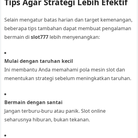
Tips Agar Strategi Lebih Efektif
Selain mengatur batas harian dan target kemenangan,
beberapa tips tambahan dapat membuat pengalaman
bermain di
slot777
lebih menyenangkan:
Mulai dengan taruhan kecil
Ini membantu Anda memahami pola mesin slot dan
menentukan strategi sebelum meningkatkan taruhan.
Bermain dengan santai
Jangan terburu-buru atau panik. Slot online
seharusnya hiburan, bukan tekanan.