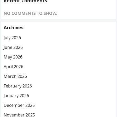
Recent Comments
NO COMMENTS TO SHOW.
Archives
July 2026
June 2026
May 2026
April 2026
March 2026
February 2026
January 2026
December 2025
November 2025