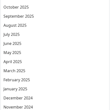
October 2025
September 2025
August 2025
July 2025
June 2025
May 2025
April 2025
March 2025
February 2025
January 2025
December 2024
November 2024