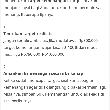
menentukan
target kemenangan
. Target ini akan
menjadi sinyal bagi Anda untuk berhenti bermain saat
menang. Beberapa tipsnya:
Tentukan target realistis
Jangan terlalu ambisius. Jika modal awal Rp500.000,
target kemenangan wajar bisa 50–100% dari modal,
misalnya Rp750.000–Rp1.000.000.
Amankan kemenangan secara bertahap
Ketika sudah mencapai target, sisihkan sebagian
kemenangan agar tidak langsung dipakai bermain lagi.
Misalnya, simpan 50% kemenangan untuk jaga-jaga di
sesi berikutnya.