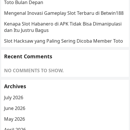
Toto Bulan Depan
Mengenal Inovasi Gameplay Slot Terbaru di Betwin188
Kenapa Slot Habanero di APK Tidak Bisa Dimanipulasi
dan Itu Justru Bagus
Slot Hacksaw yang Paling Sering Dicoba Member Toto
Recent Comments
NO COMMENTS TO SHOW.
Archives
July 2026
June 2026
May 2026
April 2026