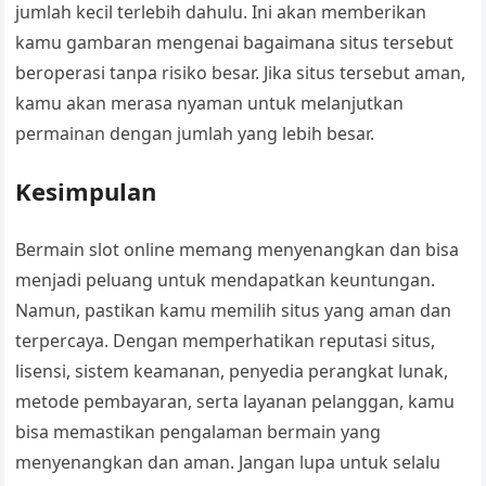
jumlah kecil terlebih dahulu. Ini akan memberikan
kamu gambaran mengenai bagaimana situs tersebut
beroperasi tanpa risiko besar. Jika situs tersebut aman,
kamu akan merasa nyaman untuk melanjutkan
permainan dengan jumlah yang lebih besar.
Kesimpulan
Bermain slot online memang menyenangkan dan bisa
menjadi peluang untuk mendapatkan keuntungan.
Namun, pastikan kamu memilih situs yang aman dan
terpercaya. Dengan memperhatikan reputasi situs,
lisensi, sistem keamanan, penyedia perangkat lunak,
metode pembayaran, serta layanan pelanggan, kamu
bisa memastikan pengalaman bermain yang
menyenangkan dan aman. Jangan lupa untuk selalu