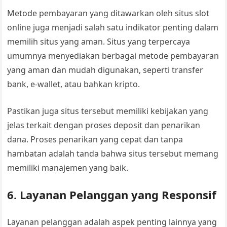
Metode pembayaran yang ditawarkan oleh situs slot
online juga menjadi salah satu indikator penting dalam
memilih situs yang aman. Situs yang terpercaya
umumnya menyediakan berbagai metode pembayaran
yang aman dan mudah digunakan, seperti transfer
bank, e-wallet, atau bahkan kripto.
Pastikan juga situs tersebut memiliki kebijakan yang
jelas terkait dengan proses deposit dan penarikan
dana. Proses penarikan yang cepat dan tanpa
hambatan adalah tanda bahwa situs tersebut memang
memiliki manajemen yang baik.
6. Layanan Pelanggan yang Responsif
Layanan pelanggan adalah aspek penting lainnya yang