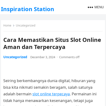
MENU
Inspiration Station
Home
Uncategorized
Cara Memastikan Situs Slot Online
Aman dan Terpercaya
Uncategorized
December 3, 2024
·
Comments off
Seiring berkembangnya dunia digital, hiburan yang
bisa kita nikmati semakin beragam, salah satunya
adalah bermain
slot online terpecaya
. Permainan ini
tidak hanya menawarkan kesenangan, tetapi juga