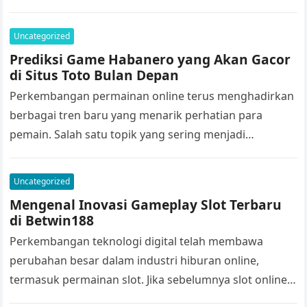
melalui perangkat pribadi, termasuk layanan hiburan
digital yang memiliki…
Uncategorized
Prediksi Game Habanero yang Akan Gacor
di Situs Toto Bulan Depan
Perkembangan permainan online terus menghadirkan
berbagai tren baru yang menarik perhatian para
pemain. Salah satu topik yang sering menjadi
pembahasan adalah prediksi game yang dianggap
memiliki peluang…
Uncategorized
Mengenal Inovasi Gameplay Slot Terbaru
di Betwin188
Perkembangan teknologi digital telah membawa
perubahan besar dalam industri hiburan online,
termasuk permainan slot. Jika sebelumnya slot online
hanya dikenal sebagai permainan sederhana dengan