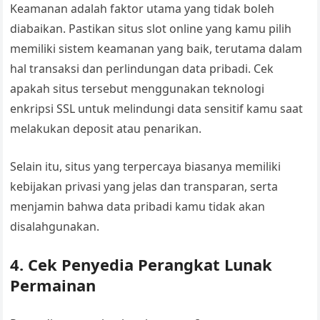
Keamanan adalah faktor utama yang tidak boleh
diabaikan. Pastikan situs slot online yang kamu pilih
memiliki sistem keamanan yang baik, terutama dalam
hal transaksi dan perlindungan data pribadi. Cek
apakah situs tersebut menggunakan teknologi
enkripsi SSL untuk melindungi data sensitif kamu saat
melakukan deposit atau penarikan.
Selain itu, situs yang terpercaya biasanya memiliki
kebijakan privasi yang jelas dan transparan, serta
menjamin bahwa data pribadi kamu tidak akan
disalahgunakan.
4. Cek Penyedia Perangkat Lunak
Permainan