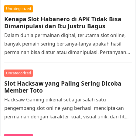
gulungan simbol, kini…
Uncategorized
Kenapa Slot Habanero di APK Tidak Bisa
Dimanipulasi dan Itu Justru Bagus
Dalam dunia permainan digital, terutama slot online,
banyak pemain sering bertanya-tanya apakah hasil
permainan bisa diatur atau dimanipulasi. Pertanyaan
ini cukup vipbet88 wajar, apalagi ketika ada momen…
Uncategorized
Slot Hacksaw yang Paling Sering Dicoba
Member Toto
Hacksaw Gaming dikenal sebagai salah satu
pengembang slot online yang berhasil menciptakan
permainan dengan karakter kuat, visual unik, dan fitur
bonus yang cukup beragam. Tidak heran jika…