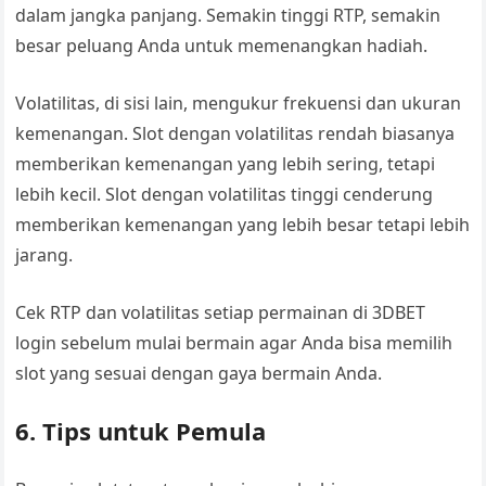
dalam jangka panjang. Semakin tinggi RTP, semakin
besar peluang Anda untuk memenangkan hadiah.
Volatilitas, di sisi lain, mengukur frekuensi dan ukuran
kemenangan. Slot dengan volatilitas rendah biasanya
memberikan kemenangan yang lebih sering, tetapi
lebih kecil. Slot dengan volatilitas tinggi cenderung
memberikan kemenangan yang lebih besar tetapi lebih
jarang.
Cek RTP dan volatilitas setiap permainan di 3DBET
login sebelum mulai bermain agar Anda bisa memilih
slot yang sesuai dengan gaya bermain Anda.
6. Tips untuk Pemula