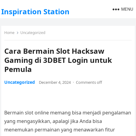
MENU
Inspiration Station
Home
Uncategorized
Cara Bermain Slot Hacksaw
Gaming di 3DBET Login untuk
Pemula
Uncategorized
December 4, 2024
·
Comments off
Bermain slot online memang bisa menjadi pengalaman
yang mengasyikkan, apalagi jika Anda bisa
menemukan permainan yang menawarkan fitur