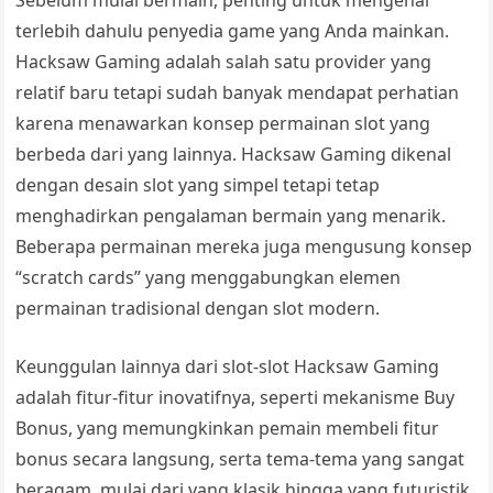
Sebelum mulai bermain, penting untuk mengenal
terlebih dahulu penyedia game yang Anda mainkan.
Hacksaw Gaming adalah salah satu provider yang
relatif baru tetapi sudah banyak mendapat perhatian
karena menawarkan konsep permainan slot yang
berbeda dari yang lainnya. Hacksaw Gaming dikenal
dengan desain slot yang simpel tetapi tetap
menghadirkan pengalaman bermain yang menarik.
Beberapa permainan mereka juga mengusung konsep
“scratch cards” yang menggabungkan elemen
permainan tradisional dengan slot modern.
Keunggulan lainnya dari slot-slot Hacksaw Gaming
adalah fitur-fitur inovatifnya, seperti mekanisme Buy
Bonus, yang memungkinkan pemain membeli fitur
bonus secara langsung, serta tema-tema yang sangat
beragam, mulai dari yang klasik hingga yang futuristik.