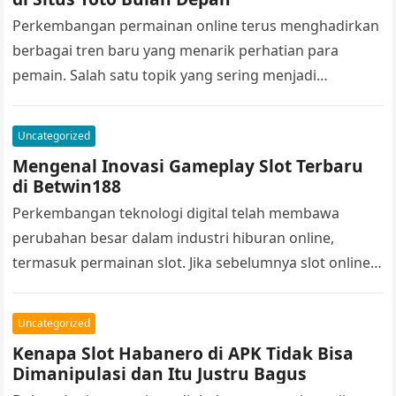
Perkembangan permainan online terus menghadirkan
berbagai tren baru yang menarik perhatian para
pemain. Salah satu topik yang sering menjadi
pembahasan adalah prediksi game yang dianggap
memiliki peluang…
Uncategorized
Mengenal Inovasi Gameplay Slot Terbaru
di Betwin188
Perkembangan teknologi digital telah membawa
perubahan besar dalam industri hiburan online,
termasuk permainan slot. Jika sebelumnya slot online
hanya dikenal sebagai permainan sederhana dengan
gulungan simbol, kini…
Uncategorized
Kenapa Slot Habanero di APK Tidak Bisa
Dimanipulasi dan Itu Justru Bagus