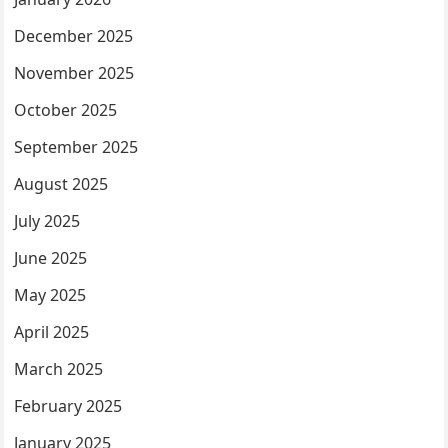
December 2025
November 2025
October 2025
September 2025
August 2025
July 2025
June 2025
May 2025
April 2025
March 2025
February 2025
January 2025