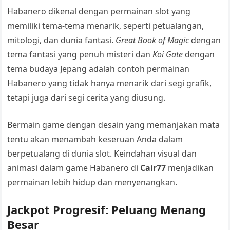
Habanero dikenal dengan permainan slot yang
memiliki tema-tema menarik, seperti petualangan,
mitologi, dan dunia fantasi.
Great Book of Magic
dengan
tema fantasi yang penuh misteri dan
Koi Gate
dengan
tema budaya Jepang adalah contoh permainan
Habanero yang tidak hanya menarik dari segi grafik,
tetapi juga dari segi cerita yang diusung.
Bermain game dengan desain yang memanjakan mata
tentu akan menambah keseruan Anda dalam
berpetualang di dunia slot. Keindahan visual dan
animasi dalam game Habanero di
Cair77
menjadikan
permainan lebih hidup dan menyenangkan.
Jackpot Progresif: Peluang Menang
Besar