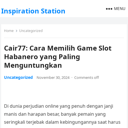
MENU
Inspiration Station
Home
Uncategorized
Cair77: Cara Memilih Game Slot
Habanero yang Paling
Menguntungkan
Uncategorized
November 30, 2024
·
Comments off
Di dunia perjudian online yang penuh dengan janji
manis dan harapan besar, banyak pemain yang
seringkali terjebak dalam kebingungannya saat harus