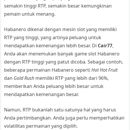
semakin tinggi RTP, semakin besar kemungkinan
pemain untuk menang.
Habanero dikenal dengan mesin slot yang memiliki
RTP yang tinggi, yang artinya peluang untuk
mendapatkan kemenangan lebih besar. Di
Cair77
,
Anda akan menemukan banyak game slot Habanero
dengan RTP tinggi yang patut dicoba. Sebagai contoh,
beberapa permainan Habanero seperti
Hot Hot Fruit
dan
Gold Rush
memiliki RTP yang lebih dari 96%,
memberikan Anda peluang lebih besar untuk
mendapatkan kemenangan besar.
Namun, RTP bukanlah satu-satunya hal yang harus
Anda pertimbangkan. Anda juga perlu memperhatikan
volatilitas permainan yang dipilih.